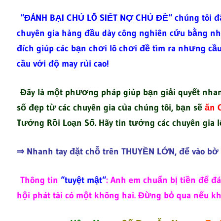
“ĐÁNH BẠI CHỦ LÔ SIẾT NỢ CHỦ ĐỀ“ chúng tôi đã tạ
chuyên gia hàng đầu dày công nghiên cứu bằng 
đích giúp các bạn chơi lô chơi đề tìm ra nhưng cầ
cầu với độ may rủi cao!
Đây là một phương pháp giúp bạn giải quyết nhan
số đẹp từ các chuyên gia của chúng tôi, bạn sẽ
ăn 
Tưởng Rồi Loạn Số. Hãy tin tưởng các chuyên gia l
⇒ Nhanh tay đặt chỗ trên THUYỀN LỚN, để vào bờ n
Thông tin
“tuyệt mật“
: Anh em chuẩn bị tiền để đ
hội phát tài có một không hai. Đừng bỏ qua nếu k