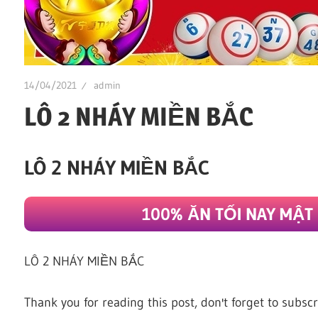
14/04/2021
admin
LÔ 2 NHÁY MIỀN BẮC
LÔ 2 NHÁY MIỀN BẮC
100% ĂN TỐI NAY MẬT
LÔ 2 NHÁY MIỀN BẮC
Thank you for reading this post, don't forget to subscr