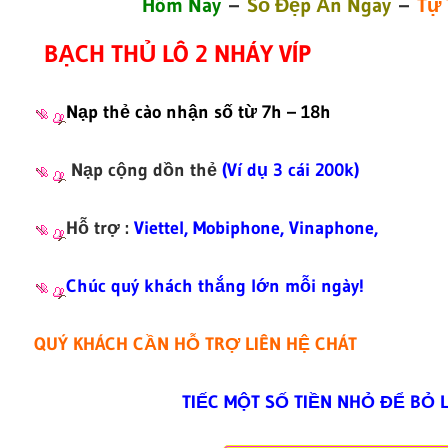
Hôm Nay
–
Số Đẹp Ăn Ngay
–
Tự 
BẠCH THỦ LÔ 2 NHÁY VÍP
Nạp thẻ cào nhận số từ 7h – 18h
Nạp cộng dồn thẻ
(Ví dụ 3 cái 200k)
Hỗ trợ :
Viettel, Mobiphone, Vinaphone,
Chúc quý khách thắng lớn mỗi ngày!
QUÝ KHÁCH CẦN HỖ TRỢ LIÊN HỆ CHÁT
TIẾC MỘT SỐ TIỀN NHỎ ĐỂ BỎ L