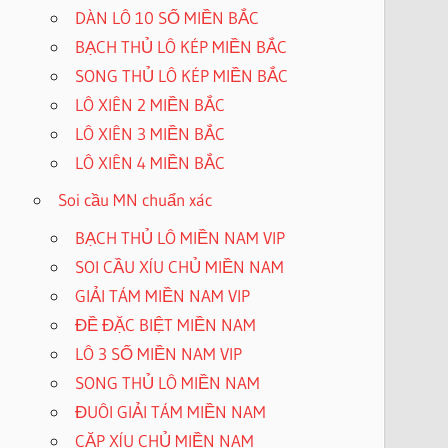
DÀN LÔ 10 SỐ MIỀN BẮC
BẠCH THỦ LÔ KÉP MIỀN BẮC
SONG THỦ LÔ KÉP MIỀN BẮC
LÔ XIÊN 2 MIỀN BẮC
LÔ XIÊN 3 MIỀN BẮC
LÔ XIÊN 4 MIỀN BẮC
Soi cầu MN chuẩn xác
BẠCH THỦ LÔ MIỀN NAM VIP
SOI CẦU XÍU CHỦ MIỀN NAM
GIẢI TÁM MIỀN NAM VIP
ĐỀ ĐẶC BIỆT MIỀN NAM
LÔ 3 SỐ MIỀN NAM VIP
SONG THỦ LÔ MIỀN NAM
ĐUÔI GIẢI TÁM MIỀN NAM
CẶP XÍU CHỦ MIỀN NAM