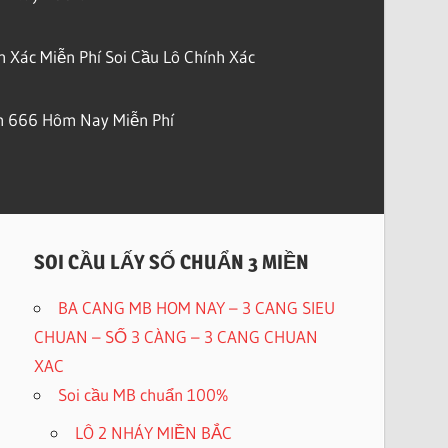
h Xác Miễn Phí Soi Cầu Lô Chính Xác
m 666 Hôm Nay Miễn Phí
SOI CẦU LẤY SỐ CHUẨN 3 MIỀN
BA CANG MB HOM NAY – 3 CANG SIEU
CHUAN – SỐ 3 CÀNG – 3 CANG CHUAN
XAC
Soi cầu MB chuẩn 100%
LÔ 2 NHÁY MIỀN BẮC