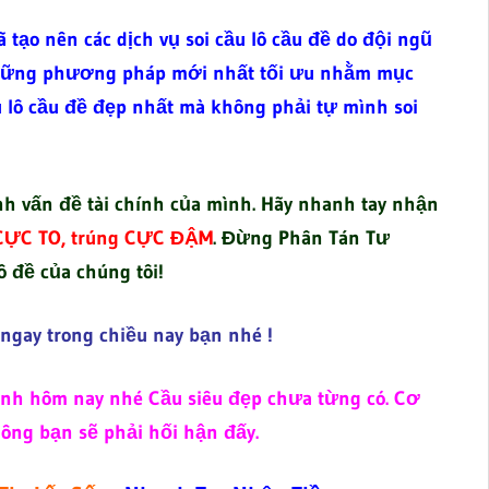
o nên các dịch vụ soi cầu lô cầu đề do đội ngũ
những phương pháp mới nhất tối ưu nhằm mục
u lô cầu đề đẹp nhất mà không phải tự mình soi
h vấn đề tài chính của mình.
Hãy nhanh tay nhận
CỰC TO, trúng CỰC ĐẬM
. Đừng Phân Tán Tư
ô đề của chúng tôi!
gay trong chiều nay bạn nhé !
ánh hôm nay nhé Cầu siêu đẹp chưa từng có. Cơ
hông bạn sẽ phải hối hận đấy.