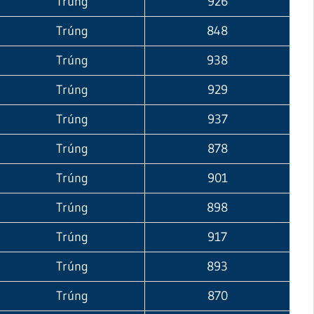
Trúng
926
Trúng
848
Trúng
938
Trúng
929
Trúng
937
Trúng
878
Trúng
901
Trúng
898
Trúng
917
Trúng
893
Trúng
870