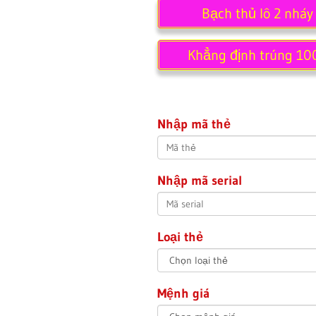
Bạch thủ lô 2 nhá
Khẳng định trúng 10
Nhập mã thẻ
Nhập mã serial
Loại thẻ
Mệnh giá