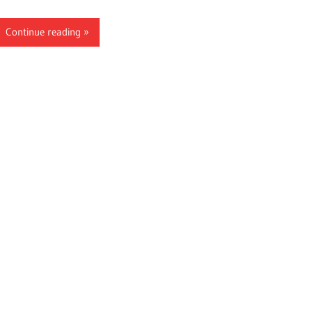
Continue reading