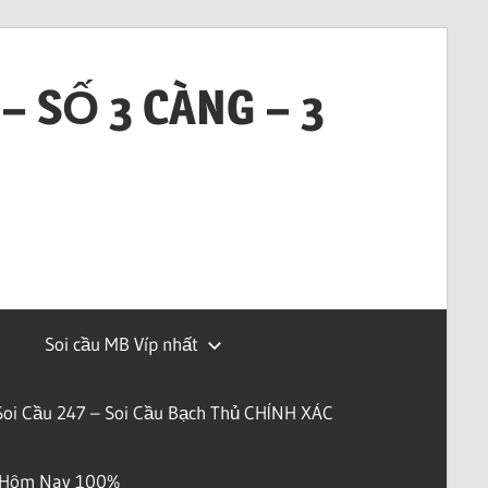
– SỐ 3 CÀNG – 3
Soi cầu MB Víp nhất
Soi Cầu 247 – Soi Cầu Bạch Thủ CHÍNH XÁC
í Hôm Nay 100%