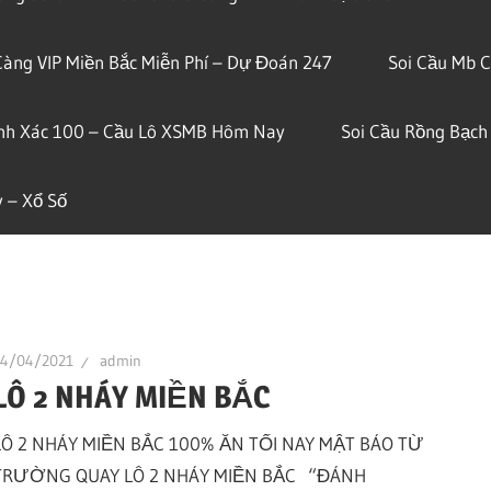
Càng VIP Miền Bắc Miễn Phí – Dự Đoán 247
Soi Cầu Mb C
ính Xác 100 – Cầu Lô XSMB Hôm Nay
Soi Cầu Rồng Bạch
 – Xổ Số
14/04/2021
admin
LÔ 2 NHÁY MIỀN BẮC
LÔ 2 NHÁY MIỀN BẮC 100% ĂN TỐI NAY MẬT BÁO TỪ
TRƯỜNG QUAY LÔ 2 NHÁY MIỀN BẮC “ĐÁNH