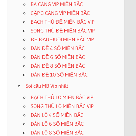
BA CÀNG VIP MIỀN BẮC
CẶP 3 CÀNG VÍP MIỀN BẮC
BẠCH THỦ ĐỀ MIỀN BẮC VIP
SONG THỦ ĐỀ MIỀN BẮC VIP
ĐỀ ĐẦU ĐUÔI MIỀN BẮC VIP
DÀN ĐỀ 4 SỐ MIỀN BẮC
DÀN ĐỀ 6 SỐ MIỀN BẮC
DÀN ĐỀ 8 SỐ MIỀN BẮC
DÀN ĐỀ 10 SỐ MIỀN BẮC
Soi cầu MB Víp nhất
BẠCH THỦ LÔ MIỀN BẮC VIP
SONG THỦ LÔ MIỀN BẮC VIP
DÀN LÔ 4 SỐ MIỀN BẮC
DÀN LÔ 6 SỐ MIỀN BẮC
DÀN LÔ 8 SỐ MIỀN BẮC