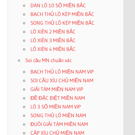
DÀN LÔ 10 SỐ MIỀN BẮC
BẠCH THỦ LÔ KÉP MIỀN BẮC
SONG THỦ LÔ KÉP MIỀN BẮC
LÔ XIÊN 2 MIỀN BẮC
LÔ XIÊN 3 MIỀN BẮC
LÔ XIÊN 4 MIỀN BẮC
Soi cầu MN chuẩn xác
BẠCH THỦ LÔ MIỀN NAM VIP
SOI CẦU XÍU CHỦ MIỀN NAM
GIẢI TÁM MIỀN NAM VIP
ĐỀ ĐẶC BIỆT MIỀN NAM
LÔ 3 SỐ MIỀN NAM VIP
SONG THỦ LÔ MIỀN NAM
ĐUÔI GIẢI TÁM MIỀN NAM
CẶP XÍU CHỦ MIỀN NAM