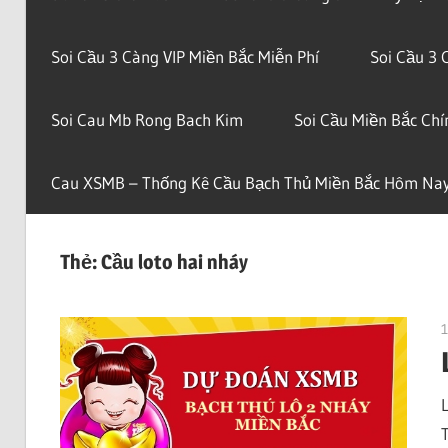
Soi Cầu 3 Càng VIP Miền Bắc Miễn Phí
Soi Cầu 3 
Soi Cau Mb Rong Bach Kim
Soi Cầu Miền Bắc Ch
Cau XSMB – Thống Kê Cầu Bạch Thủ Miền Bắc Hôm Nay
Thẻ:
Cầu loto hai nháy