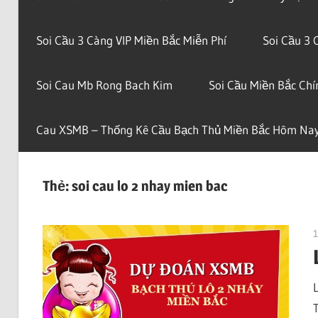
Soi Cầu 3 Càng VIP Miền Bắc Miễn Phí
Soi Cầu 3 
Soi Cau Mb Rong Bach Kim
Soi Cầu Miền Bắc Ch
Cau XSMB – Thống Kê Cầu Bạch Thủ Miền Bắc Hôm Nay
Thẻ:
soi cau lo 2 nhay mien bac