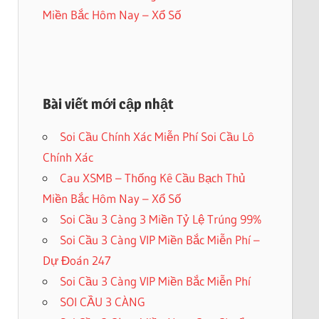
Miền Bắc Hôm Nay – Xổ Số
Bài viết mới cập nhật
Soi Cầu Chính Xác Miễn Phí Soi Cầu Lô
Chính Xác
Cau XSMB – Thống Kê Cầu Bạch Thủ
Miền Bắc Hôm Nay – Xổ Số
Soi Cầu 3 Càng 3 Miền Tỷ Lệ Trúng 99%
Soi Cầu 3 Càng VIP Miền Bắc Miễn Phí –
Dự Đoán 247
Soi Cầu 3 Càng VIP Miền Bắc Miễn Phí
SOI CẦU 3 CÀNG