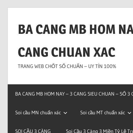
Skip
to
BA CANG MB HOM NAY
content
CANG CHUAN XAC
TRANG WEB CHỐT SỐ CHUẨN – UY TÍN 100%
BA CANG MB HOM NAY – 3 CANG SIEU CHUAN – SỐ 3
Soi cầu MN chuẩn xác
Soi cầu MT chuẩn xác
SOI CẦU 3 CÀNG
Soi Cầu 3 Càng 3 Miền Tỷ Lệ T