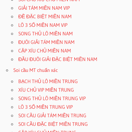
GIẢI TÁM MIỀN NAM VIP
ĐỀ ĐẶC BIỆT MIỀN NAM
LÔ 3 SỐ MIỀN NAM VIP
SONG THỦ LÔ MIỀN NAM
ĐUÔI GIẢI TÁM MIỀN NAM
CẶP XÍU CHỦ MIỀN NAM
ĐẦU ĐUÔI GIẢI ĐẶC BIỆT MIỀN NAM
Soi cầu MT chuẩn xác
BẠCH THỦ LÔ MIỀN TRUNG
XÍU CHỦ VIP MIỀN TRUNG
SONG THỦ LÔ MIỀN TRUNG VIP
LÔ 3 SỐ MIỀN TRUNG VIP
SOI CẦU GIẢI TÁM MIỀN TRUNG
SOI CẦU ĐẶC BIỆT MIỀN TRUNG