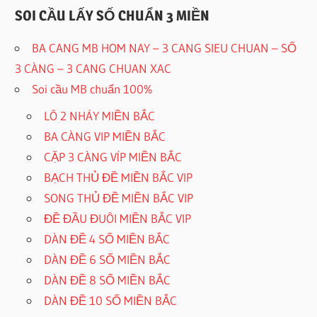
SOI CẦU LẤY SỐ CHUẨN 3 MIỀN
BA CANG MB HOM NAY – 3 CANG SIEU CHUAN – SỐ
3 CÀNG – 3 CANG CHUAN XAC
Soi cầu MB chuẩn 100%
LÔ 2 NHÁY MIỀN BẮC
BA CÀNG VIP MIỀN BẮC
CẶP 3 CÀNG VÍP MIỀN BẮC
BẠCH THỦ ĐỀ MIỀN BẮC VIP
SONG THỦ ĐỀ MIỀN BẮC VIP
ĐỀ ĐẦU ĐUÔI MIỀN BẮC VIP
DÀN ĐỀ 4 SỐ MIỀN BẮC
DÀN ĐỀ 6 SỐ MIỀN BẮC
DÀN ĐỀ 8 SỐ MIỀN BẮC
DÀN ĐỀ 10 SỐ MIỀN BẮC