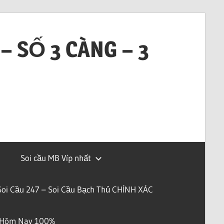
– SỐ 3 CÀNG – 3
Soi cầu MB Víp nhất
Soi Cầu 247 – Soi Cầu Bạch Thủ CHÍNH XÁC
í Hôm Nay 100%