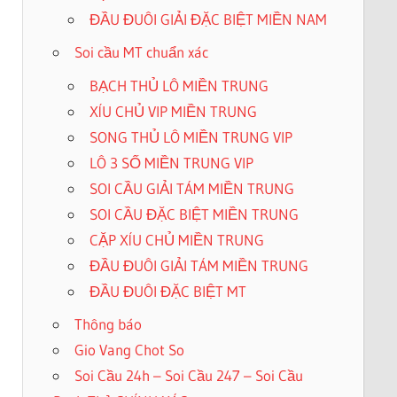
ĐẦU ĐUÔI GIẢI ĐẶC BIỆT MIỀN NAM
Soi cầu MT chuẩn xác
BẠCH THỦ LÔ MIỀN TRUNG
XÍU CHỦ VIP MIỀN TRUNG
SONG THỦ LÔ MIỀN TRUNG VIP
LÔ 3 SỐ MIỀN TRUNG VIP
SOI CẦU GIẢI TÁM MIỀN TRUNG
SOI CẦU ĐẶC BIỆT MIỀN TRUNG
CẶP XÍU CHỦ MIỀN TRUNG
ĐẦU ĐUÔI GIẢI TÁM MIỀN TRUNG
ĐẦU ĐUÔI ĐẶC BIỆT MT
Thông báo
Gio Vang Chot So
Soi Cầu 24h – Soi Cầu 247 – Soi Cầu