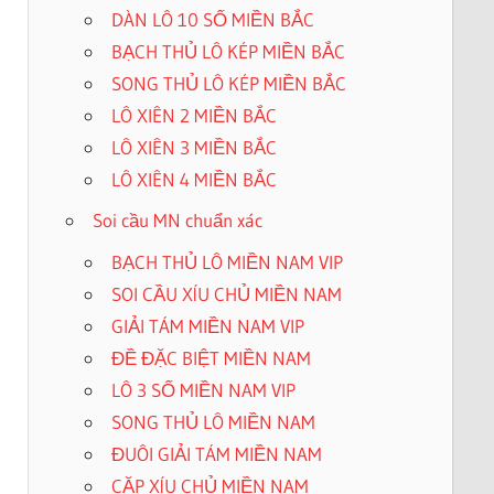
DÀN LÔ 10 SỐ MIỀN BẮC
BẠCH THỦ LÔ KÉP MIỀN BẮC
SONG THỦ LÔ KÉP MIỀN BẮC
LÔ XIÊN 2 MIỀN BẮC
LÔ XIÊN 3 MIỀN BẮC
LÔ XIÊN 4 MIỀN BẮC
Soi cầu MN chuẩn xác
BẠCH THỦ LÔ MIỀN NAM VIP
SOI CẦU XÍU CHỦ MIỀN NAM
GIẢI TÁM MIỀN NAM VIP
ĐỀ ĐẶC BIỆT MIỀN NAM
LÔ 3 SỐ MIỀN NAM VIP
SONG THỦ LÔ MIỀN NAM
ĐUÔI GIẢI TÁM MIỀN NAM
CẶP XÍU CHỦ MIỀN NAM