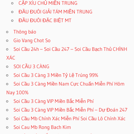
CẶP XÍU CHỦ MIỀN TRUNG
ĐẦU ĐUÔI GIẢI TÁM MIỀN TRUNG
ĐẦU ĐUÔI ĐẶC BIỆT MT
Thông báo
Gio Vang Chot So
Soi Cầu 24h – Soi Cầu 247 – Soi Cầu Bạch Thủ CHÍNH
XÁC
SOI CẦU 3 CÀNG
Soi Cầu 3 Càng 3 Miền Tỷ Lệ Trúng 99%
Soi Cầu 3 Càng Miền Nam Cực Chuẩn Miễn Phí Hôm
Nay 100%
Soi Cầu 3 Càng VIP Miền Bắc Miễn Phí
Soi Cầu 3 Càng VIP Miền Bắc Miễn Phí – Dự Đoán 247
Soi Cầu Mb Chính Xác Miễn Phí Soi Cầu Lô Chính Xác
Soi Cau Mb Rong Bach Kim