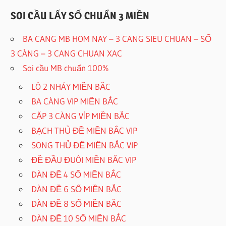
SOI CẦU LẤY SỐ CHUẨN 3 MIỀN
BA CANG MB HOM NAY – 3 CANG SIEU CHUAN – SỐ
3 CÀNG – 3 CANG CHUAN XAC
Soi cầu MB chuẩn 100%
LÔ 2 NHÁY MIỀN BẮC
BA CÀNG VIP MIỀN BẮC
CẶP 3 CÀNG VÍP MIỀN BẮC
BẠCH THỦ ĐỀ MIỀN BẮC VIP
SONG THỦ ĐỀ MIỀN BẮC VIP
ĐỀ ĐẦU ĐUÔI MIỀN BẮC VIP
DÀN ĐỀ 4 SỐ MIỀN BẮC
DÀN ĐỀ 6 SỐ MIỀN BẮC
DÀN ĐỀ 8 SỐ MIỀN BẮC
DÀN ĐỀ 10 SỐ MIỀN BẮC