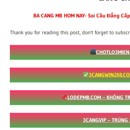
BA CANG MB HOM NAY- Soi Cầu Đẳng Cấp M
Thank you for reading this post, don't forget to subscr
CHOTLO3MIEN 
3CANGWIN288.COM
LODEPMB.COM – KHÔNG TR
3CANGVIP – TRÚNG