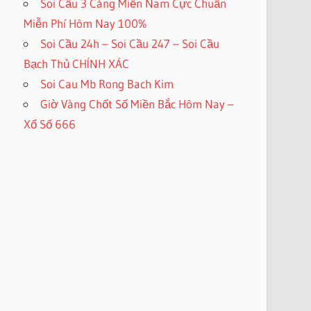
Soi Cầu 3 Càng Miền Nam Cực Chuẩn
Miễn Phí Hôm Nay 100%
Soi Cầu 24h – Soi Cầu 247 – Soi Cầu
Bạch Thủ CHÍNH XÁC
Soi Cau Mb Rong Bach Kim
Giờ Vàng Chốt Số Miền Bắc Hôm Nay –
Xổ Số 666