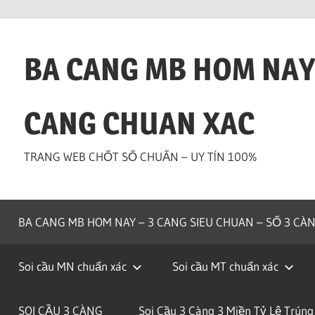
Skip
to
BA CANG MB HOM NAY 
content
CANG CHUAN XAC
TRANG WEB CHỐT SỐ CHUẨN – UY TÍN 100%
BA CANG MB HOM NAY – 3 CANG SIEU CHUAN – SỐ 3 CÀ
Soi cầu MN chuẩn xác
Soi cầu MT chuẩn xác
SOI CẦU 3 CÀNG
Soi Cầu 3 Càng 3 Miền Tỷ Lệ Trún