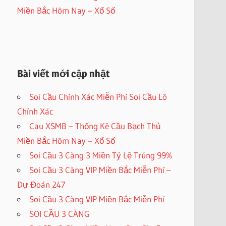
Miền Bắc Hôm Nay – Xổ Số
Bài viết mới cập nhật
Soi Cầu Chính Xác Miễn Phí Soi Cầu Lô
Chính Xác
Cau XSMB – Thống Kê Cầu Bạch Thủ
Miền Bắc Hôm Nay – Xổ Số
Soi Cầu 3 Càng 3 Miền Tỷ Lệ Trúng 99%
Soi Cầu 3 Càng VIP Miền Bắc Miễn Phí –
Dự Đoán 247
Soi Cầu 3 Càng VIP Miền Bắc Miễn Phí
SOI CẦU 3 CÀNG