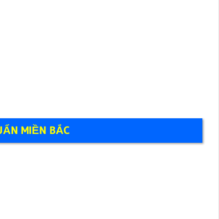
ẨN MIỀN BẮC