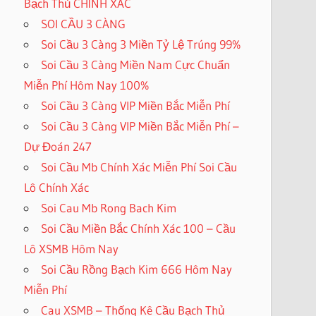
Bạch Thủ CHÍNH XÁC
SOI CẦU 3 CÀNG
Soi Cầu 3 Càng 3 Miền Tỷ Lệ Trúng 99%
Soi Cầu 3 Càng Miền Nam Cực Chuẩn
Miễn Phí Hôm Nay 100%
Soi Cầu 3 Càng VIP Miền Bắc Miễn Phí
Soi Cầu 3 Càng VIP Miền Bắc Miễn Phí –
Dự Đoán 247
Soi Cầu Mb Chính Xác Miễn Phí Soi Cầu
Lô Chính Xác
Soi Cau Mb Rong Bach Kim
Soi Cầu Miền Bắc Chính Xác 100 – Cầu
Lô XSMB Hôm Nay
Soi Cầu Rồng Bạch Kim 666 Hôm Nay
Miễn Phí
Cau XSMB – Thống Kê Cầu Bạch Thủ