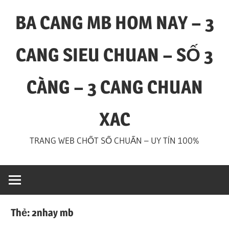
Skip
BA CANG MB HOM NAY – 3
to
content
CANG SIEU CHUAN – SỐ 3
CÀNG – 3 CANG CHUAN
XAC
TRANG WEB CHỐT SỐ CHUẨN – UY TÍN 100%
Thẻ:
2nhay mb