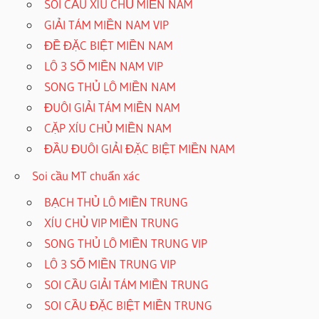
SOI CẦU XÍU CHỦ MIỀN NAM
GIẢI TÁM MIỀN NAM VIP
ĐỀ ĐẶC BIỆT MIỀN NAM
LÔ 3 SỐ MIỀN NAM VIP
SONG THỦ LÔ MIỀN NAM
ĐUÔI GIẢI TÁM MIỀN NAM
CẶP XÍU CHỦ MIỀN NAM
ĐẦU ĐUÔI GIẢI ĐẶC BIỆT MIỀN NAM
Soi cầu MT chuẩn xác
BẠCH THỦ LÔ MIỀN TRUNG
XÍU CHỦ VIP MIỀN TRUNG
SONG THỦ LÔ MIỀN TRUNG VIP
LÔ 3 SỐ MIỀN TRUNG VIP
SOI CẦU GIẢI TÁM MIỀN TRUNG
SOI CẦU ĐẶC BIỆT MIỀN TRUNG