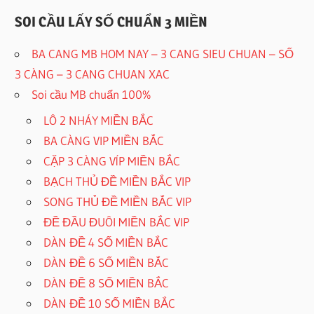
SOI CẦU LẤY SỐ CHUẨN 3 MIỀN
BA CANG MB HOM NAY – 3 CANG SIEU CHUAN – SỐ
3 CÀNG – 3 CANG CHUAN XAC
Soi cầu MB chuẩn 100%
LÔ 2 NHÁY MIỀN BẮC
BA CÀNG VIP MIỀN BẮC
CẶP 3 CÀNG VÍP MIỀN BẮC
BẠCH THỦ ĐỀ MIỀN BẮC VIP
SONG THỦ ĐỀ MIỀN BẮC VIP
ĐỀ ĐẦU ĐUÔI MIỀN BẮC VIP
DÀN ĐỀ 4 SỐ MIỀN BẮC
DÀN ĐỀ 6 SỐ MIỀN BẮC
DÀN ĐỀ 8 SỐ MIỀN BẮC
DÀN ĐỀ 10 SỐ MIỀN BẮC