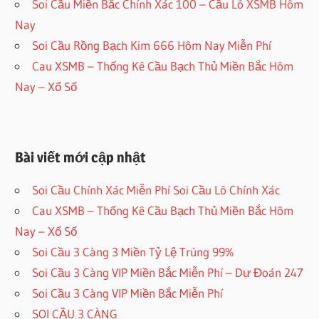
Soi Cầu Miền Bắc Chính Xác 100 – Cầu Lô XSMB Hôm
Nay
Soi Cầu Rồng Bạch Kim 666 Hôm Nay Miễn Phí
Cau XSMB – Thống Kê Cầu Bạch Thủ Miền Bắc Hôm
Nay – Xổ Số
Bài viết mới cập nhật
Soi Cầu Chính Xác Miễn Phí Soi Cầu Lô Chính Xác
Cau XSMB – Thống Kê Cầu Bạch Thủ Miền Bắc Hôm
Nay – Xổ Số
Soi Cầu 3 Càng 3 Miền Tỷ Lệ Trúng 99%
Soi Cầu 3 Càng VIP Miền Bắc Miễn Phí – Dự Đoán 247
Soi Cầu 3 Càng VIP Miền Bắc Miễn Phí
SOI CẦU 3 CÀNG