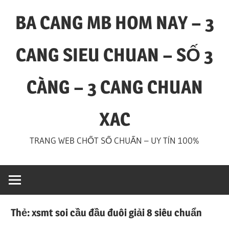
Skip
BA CANG MB HOM NAY – 3
to
content
CANG SIEU CHUAN – SỐ 3
CÀNG – 3 CANG CHUAN
XAC
TRANG WEB CHỐT SỐ CHUẨN – UY TÍN 100%
Thẻ:
xsmt soi cầu đầu đuôi giải 8 siêu chuẩn