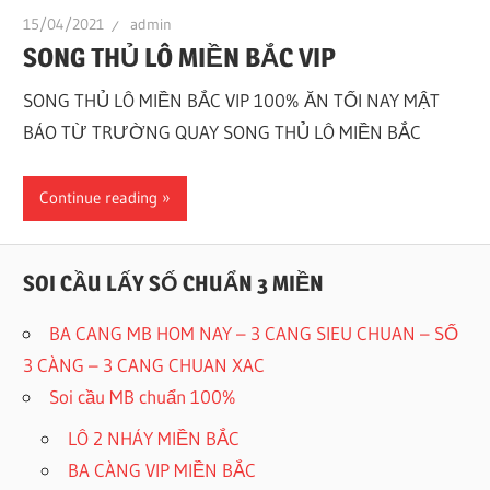
15/04/2021
admin
SONG THỦ LÔ MIỀN BẮC VIP
SONG THỦ LÔ MIỀN BẮC VIP 100% ĂN TỐI NAY MẬT
BÁO TỪ TRƯỜNG QUAY SONG THỦ LÔ MIỀN BẮC
Continue reading
SOI CẦU LẤY SỐ CHUẨN 3 MIỀN
BA CANG MB HOM NAY – 3 CANG SIEU CHUAN – SỐ
3 CÀNG – 3 CANG CHUAN XAC
Soi cầu MB chuẩn 100%
LÔ 2 NHÁY MIỀN BẮC
BA CÀNG VIP MIỀN BẮC