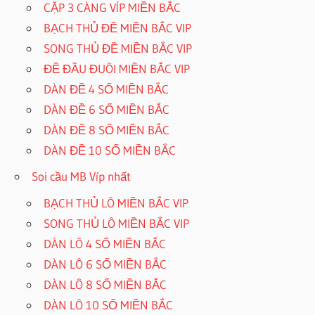
CẶP 3 CÀNG VÍP MIỀN BẮC
BẠCH THỦ ĐỀ MIỀN BẮC VIP
SONG THỦ ĐỀ MIỀN BẮC VIP
ĐỀ ĐẦU ĐUÔI MIỀN BẮC VIP
DÀN ĐỀ 4 SỐ MIỀN BẮC
DÀN ĐỀ 6 SỐ MIỀN BẮC
DÀN ĐỀ 8 SỐ MIỀN BẮC
DÀN ĐỀ 10 SỐ MIỀN BẮC
Soi cầu MB Víp nhất
BẠCH THỦ LÔ MIỀN BẮC VIP
SONG THỦ LÔ MIỀN BẮC VIP
DÀN LÔ 4 SỐ MIỀN BẮC
DÀN LÔ 6 SỐ MIỀN BẮC
DÀN LÔ 8 SỐ MIỀN BẮC
DÀN LÔ 10 SỐ MIỀN BẮC