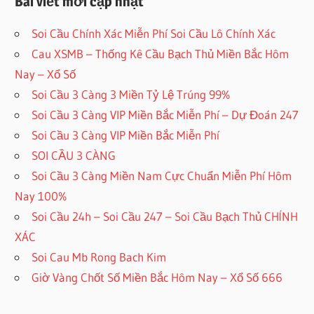
Bài viết mới cập nhật
Soi Cầu Chính Xác Miễn Phí Soi Cầu Lô Chính Xác
Cau XSMB – Thống Kê Cầu Bạch Thủ Miền Bắc Hôm
Nay – Xổ Số
Soi Cầu 3 Càng 3 Miền Tỷ Lệ Trúng 99%
Soi Cầu 3 Càng VIP Miền Bắc Miễn Phí – Dự Đoán 247
Soi Cầu 3 Càng VIP Miền Bắc Miễn Phí
SOI CẦU 3 CÀNG
Soi Cầu 3 Càng Miền Nam Cực Chuẩn Miễn Phí Hôm
Nay 100%
Soi Cầu 24h – Soi Cầu 247 – Soi Cầu Bạch Thủ CHÍNH
XÁC
Soi Cau Mb Rong Bach Kim
Giờ Vàng Chốt Số Miền Bắc Hôm Nay – Xổ Số 666