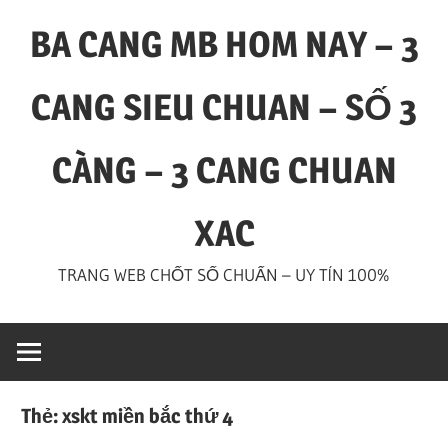
Skip
BA CANG MB HOM NAY – 3
to
content
CANG SIEU CHUAN – SỐ 3
CÀNG – 3 CANG CHUAN
XAC
TRANG WEB CHỐT SỐ CHUẨN – UY TÍN 100%
Thẻ:
xskt miền bắc thứ 4