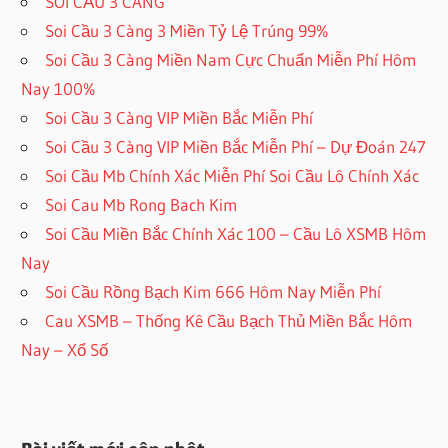
SOI CẦU 3 CÀNG
Soi Cầu 3 Càng 3 Miền Tỷ Lệ Trúng 99%
Soi Cầu 3 Càng Miền Nam Cực Chuẩn Miễn Phí Hôm
Nay 100%
Soi Cầu 3 Càng VIP Miền Bắc Miễn Phí
Soi Cầu 3 Càng VIP Miền Bắc Miễn Phí – Dự Đoán 247
Soi Cầu Mb Chính Xác Miễn Phí Soi Cầu Lô Chính Xác
Soi Cau Mb Rong Bach Kim
Soi Cầu Miền Bắc Chính Xác 100 – Cầu Lô XSMB Hôm
Nay
Soi Cầu Rồng Bạch Kim 666 Hôm Nay Miễn Phí
Cau XSMB – Thống Kê Cầu Bạch Thủ Miền Bắc Hôm
Nay – Xổ Số