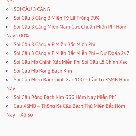
XÁC
SOI CẦU 3 CÀNG
Soi Cầu 3 Càng 3 Miền Tỷ Lệ Trúng 99%
Soi Cầu 3 Càng Miền Nam Cực Chuẩn Miễn Phí Hôm
Nay 100%
Soi Cầu 3 Càng VIP Miền Bắc Miễn Phí
Soi Cầu 3 Càng VIP Miền Bắc Miễn Phí – Dự Đoán 247
Soi Cầu Mb Chính Xác Miễn Phí Soi Cầu Lô Chính Xác
Soi Cau Mb Rong Bach Kim
Soi Cầu Miền Bắc Chính Xác 100 – Cầu Lô XSMB Hôm
Nay
Soi Cầu Rồng Bạch Kim 666 Hôm Nay Miễn Phí
Cau XSMB – Thống Kê Cầu Bạch Thủ Miền Bắc Hôm
Nay – Xổ Số