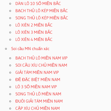
DÀN LÔ 10 SỐ MIỀN BẮC
BẠCH THỦ LÔ KÉP MIỀN BẮC
SONG THỦ LÔ KÉP MIỀN BẮC
LÔ XIÊN 2 MIỀN BẮC
LÔ XIÊN 3 MIỀN BẮC
LÔ XIÊN 4 MIỀN BẮC
Soi cầu MN chuẩn xác
BẠCH THỦ LÔ MIỀN NAM VIP
SOI CẦU XÍU CHỦ MIỀN NAM
GIẢI TÁM MIỀN NAM VIP
ĐỀ ĐẶC BIỆT MIỀN NAM
LÔ 3 SỐ MIỀN NAM VIP
SONG THỦ LÔ MIỀN NAM
ĐUÔI GIẢI TÁM MIỀN NAM
CẶP XÍU CHỦ MIỀN NAM