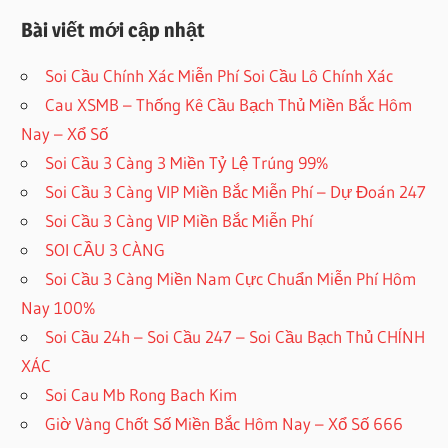
Bài viết mới cập nhật
Soi Cầu Chính Xác Miễn Phí Soi Cầu Lô Chính Xác
Cau XSMB – Thống Kê Cầu Bạch Thủ Miền Bắc Hôm
Nay – Xổ Số
Soi Cầu 3 Càng 3 Miền Tỷ Lệ Trúng 99%
Soi Cầu 3 Càng VIP Miền Bắc Miễn Phí – Dự Đoán 247
Soi Cầu 3 Càng VIP Miền Bắc Miễn Phí
SOI CẦU 3 CÀNG
Soi Cầu 3 Càng Miền Nam Cực Chuẩn Miễn Phí Hôm
Nay 100%
Soi Cầu 24h – Soi Cầu 247 – Soi Cầu Bạch Thủ CHÍNH
XÁC
Soi Cau Mb Rong Bach Kim
Giờ Vàng Chốt Số Miền Bắc Hôm Nay – Xổ Số 666