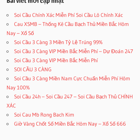
Bài viết mới cập nhật
Soi Cầu Chính Xác Miễn Phí Soi Cầu Lô Chính Xác
Cau XSMB – Thống Kê Cầu Bạch Thủ Miền Bắc Hôm
Nay – Xổ Số
Soi Cầu 3 Càng 3 Miền Tỷ Lệ Trúng 99%
Soi Cầu 3 Càng VIP Miền Bắc Miễn Phí – Dự Đoán 247
Soi Cầu 3 Càng VIP Miền Bắc Miễn Phí
SOI CẦU 3 CÀNG
Soi Cầu 3 Càng Miền Nam Cực Chuẩn Miễn Phí Hôm
Nay 100%
Soi Cầu 24h – Soi Cầu 247 – Soi Cầu Bạch Thủ CHÍNH
XÁC
Soi Cau Mb Rong Bach Kim
Giờ Vàng Chốt Số Miền Bắc Hôm Nay – Xổ Số 666