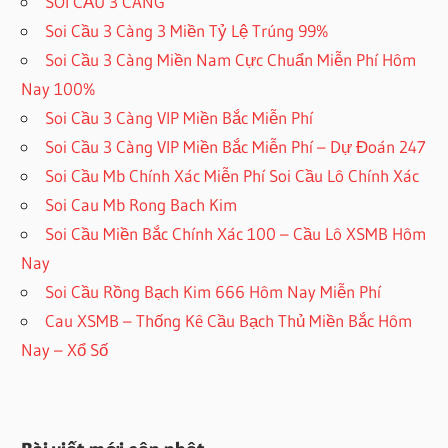
SOI CẦU 3 CÀNG
Soi Cầu 3 Càng 3 Miền Tỷ Lệ Trúng 99%
Soi Cầu 3 Càng Miền Nam Cực Chuẩn Miễn Phí Hôm
Nay 100%
Soi Cầu 3 Càng VIP Miền Bắc Miễn Phí
Soi Cầu 3 Càng VIP Miền Bắc Miễn Phí – Dự Đoán 247
Soi Cầu Mb Chính Xác Miễn Phí Soi Cầu Lô Chính Xác
Soi Cau Mb Rong Bach Kim
Soi Cầu Miền Bắc Chính Xác 100 – Cầu Lô XSMB Hôm
Nay
Soi Cầu Rồng Bạch Kim 666 Hôm Nay Miễn Phí
Cau XSMB – Thống Kê Cầu Bạch Thủ Miền Bắc Hôm
Nay – Xổ Số