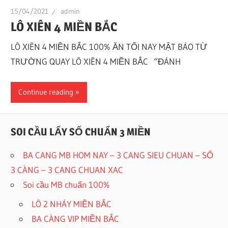
15/04/2021
admin
LÔ XIÊN 4 MIỀN BẮC
LÔ XIÊN 4 MIỀN BẮC 100% ĂN TỐI NAY MẬT BÁO TỪ
TRƯỜNG QUAY LÔ XIÊN 4 MIỀN BẮC “ĐÁNH
Continue reading
SOI CẦU LẤY SỐ CHUẨN 3 MIỀN
BA CANG MB HOM NAY – 3 CANG SIEU CHUAN – SỐ
3 CÀNG – 3 CANG CHUAN XAC
Soi cầu MB chuẩn 100%
LÔ 2 NHÁY MIỀN BẮC
BA CÀNG VIP MIỀN BẮC