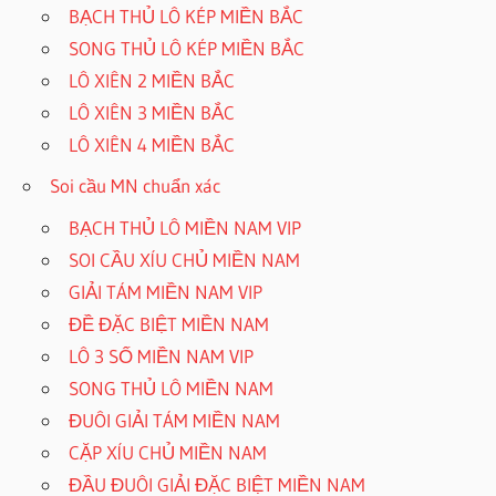
BẠCH THỦ LÔ KÉP MIỀN BẮC
SONG THỦ LÔ KÉP MIỀN BẮC
LÔ XIÊN 2 MIỀN BẮC
LÔ XIÊN 3 MIỀN BẮC
LÔ XIÊN 4 MIỀN BẮC
Soi cầu MN chuẩn xác
BẠCH THỦ LÔ MIỀN NAM VIP
SOI CẦU XÍU CHỦ MIỀN NAM
GIẢI TÁM MIỀN NAM VIP
ĐỀ ĐẶC BIỆT MIỀN NAM
LÔ 3 SỐ MIỀN NAM VIP
SONG THỦ LÔ MIỀN NAM
ĐUÔI GIẢI TÁM MIỀN NAM
CẶP XÍU CHỦ MIỀN NAM
ĐẦU ĐUÔI GIẢI ĐẶC BIỆT MIỀN NAM