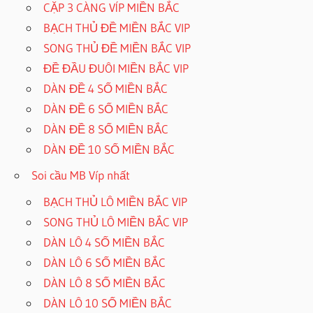
CẶP 3 CÀNG VÍP MIỀN BẮC
BẠCH THỦ ĐỀ MIỀN BẮC VIP
SONG THỦ ĐỀ MIỀN BẮC VIP
ĐỀ ĐẦU ĐUÔI MIỀN BẮC VIP
DÀN ĐỀ 4 SỐ MIỀN BẮC
DÀN ĐỀ 6 SỐ MIỀN BẮC
DÀN ĐỀ 8 SỐ MIỀN BẮC
DÀN ĐỀ 10 SỐ MIỀN BẮC
Soi cầu MB Víp nhất
BẠCH THỦ LÔ MIỀN BẮC VIP
SONG THỦ LÔ MIỀN BẮC VIP
DÀN LÔ 4 SỐ MIỀN BẮC
DÀN LÔ 6 SỐ MIỀN BẮC
DÀN LÔ 8 SỐ MIỀN BẮC
DÀN LÔ 10 SỐ MIỀN BẮC