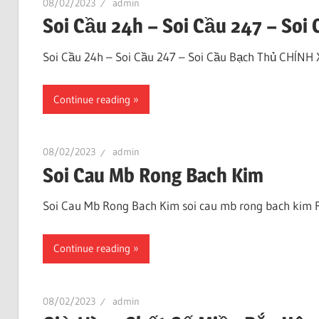
08/02/2023
admin
Soi Cầu 24h – Soi Cầu 247 – So
Soi Cầu 24h – Soi Cầu 247 – Soi Cầu Bạch Thủ CHÍNH 
Continue reading
08/02/2023
admin
Soi Cau Mb Rong Bach Kim
Soi Cau Mb Rong Bach Kim soi cau mb rong bach kim 
Continue reading
08/02/2023
admin