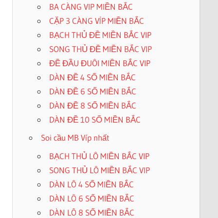
BA CÀNG VIP MIỀN BẮC
CẶP 3 CÀNG VÍP MIỀN BẮC
BẠCH THỦ ĐỀ MIỀN BẮC VIP
SONG THỦ ĐỀ MIỀN BẮC VIP
ĐỀ ĐẦU ĐUÔI MIỀN BẮC VIP
DÀN ĐỀ 4 SỐ MIỀN BẮC
DÀN ĐỀ 6 SỐ MIỀN BẮC
DÀN ĐỀ 8 SỐ MIỀN BẮC
DÀN ĐỀ 10 SỐ MIỀN BẮC
Soi cầu MB Víp nhất
BẠCH THỦ LÔ MIỀN BẮC VIP
SONG THỦ LÔ MIỀN BẮC VIP
DÀN LÔ 4 SỐ MIỀN BẮC
DÀN LÔ 6 SỐ MIỀN BẮC
DÀN LÔ 8 SỐ MIỀN BẮC