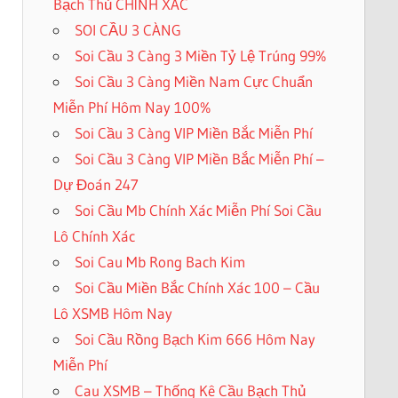
Bạch Thủ CHÍNH XÁC
SOI CẦU 3 CÀNG
Soi Cầu 3 Càng 3 Miền Tỷ Lệ Trúng 99%
Soi Cầu 3 Càng Miền Nam Cực Chuẩn
Miễn Phí Hôm Nay 100%
Soi Cầu 3 Càng VIP Miền Bắc Miễn Phí
Soi Cầu 3 Càng VIP Miền Bắc Miễn Phí –
Dự Đoán 247
Soi Cầu Mb Chính Xác Miễn Phí Soi Cầu
Lô Chính Xác
Soi Cau Mb Rong Bach Kim
Soi Cầu Miền Bắc Chính Xác 100 – Cầu
Lô XSMB Hôm Nay
Soi Cầu Rồng Bạch Kim 666 Hôm Nay
Miễn Phí
Cau XSMB – Thống Kê Cầu Bạch Thủ