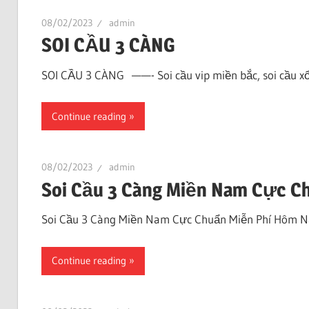
08/02/2023
admin
SOI CẦU 3 CÀNG
SOI CẦU 3 CÀNG ——- Soi cầu vip miền bắc, soi cầu xổ 
Continue reading
08/02/2023
admin
Soi Cầu 3 Càng Miền Nam Cực C
Soi Cầu 3 Càng Miền Nam Cực Chuẩn Miễn Phí Hôm Nay
Continue reading