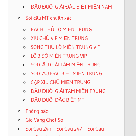
ĐẦU ĐUÔI GIẢI ĐẶC BIỆT MIỀN NAM
Soi cầu MT chuẩn xác
BẠCH THỦ LÔ MIỀN TRUNG
XÍU CHỦ VIP MIỀN TRUNG
SONG THỦ LÔ MIỀN TRUNG VIP
LÔ 3 SỐ MIỀN TRUNG VIP
SOI CẦU GIẢI TÁM MIỀN TRUNG
SOI CẦU ĐẶC BIỆT MIỀN TRUNG
CẶP XÍU CHỦ MIỀN TRUNG
ĐẦU ĐUÔI GIẢI TÁM MIỀN TRUNG
ĐẦU ĐUÔI ĐẶC BIỆT MT
Thông báo
Gio Vang Chot So
Soi Cầu 24h – Soi Cầu 247 – Soi Cầu