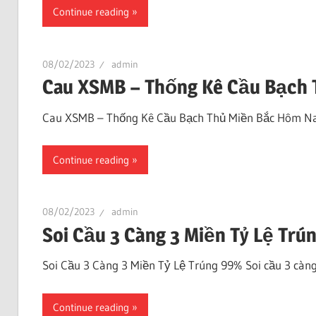
Continue reading
08/02/2023
admin
Cau XSMB – Thống Kê Cầu Bạch 
Cau XSMB – Thống Kê Cầu Bạch Thủ Miền Bắc Hôm Na
Continue reading
08/02/2023
admin
Soi Cầu 3 Càng 3 Miền Tỷ Lệ Trú
Soi Cầu 3 Càng 3 Miền Tỷ Lệ Trúng 99% Soi cầu 3 càn
Continue reading