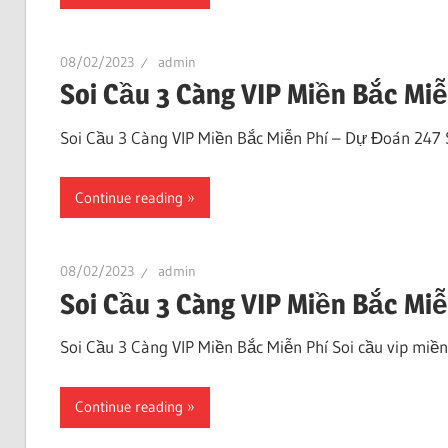
08/02/2023
admin
Soi Cầu 3 Càng VIP Miền Bắc Mi
Soi Cầu 3 Càng VIP Miền Bắc Miễn Phí – Dự Đoán 247 S
Continue reading
08/02/2023
admin
Soi Cầu 3 Càng VIP Miền Bắc Miễ
Soi Cầu 3 Càng VIP Miền Bắc Miễn Phí Soi cầu vip miền 
Continue reading