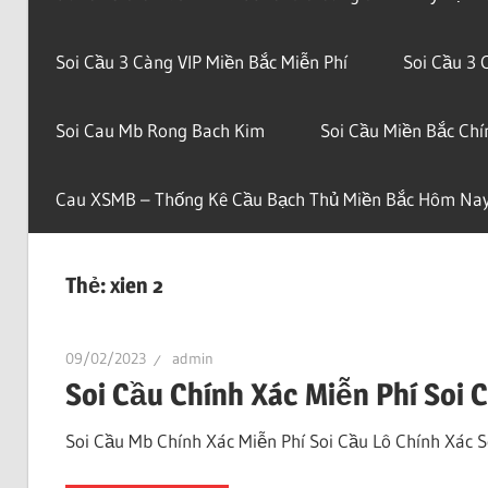
Soi Cầu 3 Càng VIP Miền Bắc Miễn Phí
Soi Cầu 3 
Soi Cau Mb Rong Bach Kim
Soi Cầu Miền Bắc Ch
Cau XSMB – Thống Kê Cầu Bạch Thủ Miền Bắc Hôm Nay
Thẻ:
xien 2
09/02/2023
admin
Soi Cầu Chính Xác Miễn Phí Soi 
Soi Cầu Mb Chính Xác Miễn Phí Soi Cầu Lô Chính Xác So