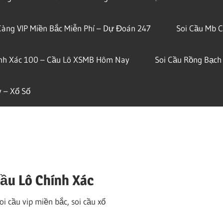
Càng VIP Miền Bắc Miễn Phí – Dự Đoán 247
Soi Cầu Mb C
ính Xác 100 – Cầu Lô XSMB Hôm Nay
Soi Cầu Rồng Bạch
 – Xổ Số
Cầu Lô Chính Xác
i cầu vip miền bắc, soi cầu xổ