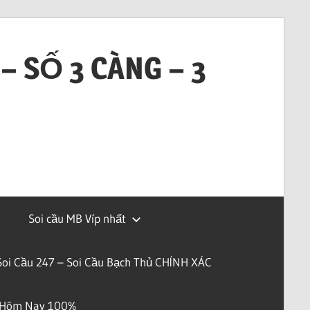
– SỐ 3 CÀNG – 3
Soi cầu MB Víp nhất
Soi Cầu 247 – Soi Cầu Bạch Thủ CHÍNH XÁC
í Hôm Nay 100%