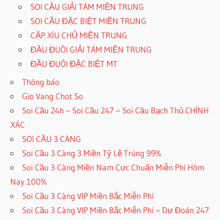
SOI CẦU GIẢI TÁM MIỀN TRUNG
SOI CẦU ĐẶC BIỆT MIỀN TRUNG
CẶP XÍU CHỦ MIỀN TRUNG
ĐẦU ĐUÔI GIẢI TÁM MIỀN TRUNG
ĐẦU ĐUÔI ĐẶC BIỆT MT
Thông báo
Gio Vang Chot So
Soi Cầu 24h – Soi Cầu 247 – Soi Cầu Bạch Thủ CHÍNH
XÁC
SOI CẦU 3 CÀNG
Soi Cầu 3 Càng 3 Miền Tỷ Lệ Trúng 99%
Soi Cầu 3 Càng Miền Nam Cực Chuẩn Miễn Phí Hôm
Nay 100%
Soi Cầu 3 Càng VIP Miền Bắc Miễn Phí
Soi Cầu 3 Càng VIP Miền Bắc Miễn Phí – Dự Đoán 247