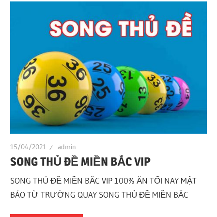
15/04/2021
admin
SONG THỦ ĐỀ MIỀN BẮC VIP
SONG THỦ ĐỀ MIỀN BẮC VIP 100% ĂN TỐI NAY MẬT
BÁO TỪ TRƯỜNG QUAY SONG THỦ ĐỀ MIỀN BẮC