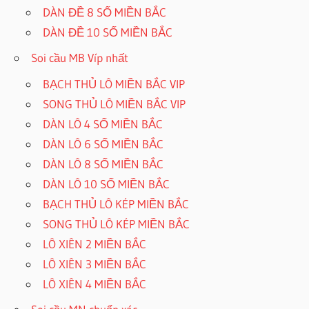
DÀN ĐỀ 8 SỐ MIỀN BẮC
DÀN ĐỀ 10 SỐ MIỀN BẮC
Soi cầu MB Víp nhất
BẠCH THỦ LÔ MIỀN BẮC VIP
SONG THỦ LÔ MIỀN BẮC VIP
DÀN LÔ 4 SỐ MIỀN BẮC
DÀN LÔ 6 SỐ MIỀN BẮC
DÀN LÔ 8 SỐ MIỀN BẮC
DÀN LÔ 10 SỐ MIỀN BẮC
BẠCH THỦ LÔ KÉP MIỀN BẮC
SONG THỦ LÔ KÉP MIỀN BẮC
LÔ XIÊN 2 MIỀN BẮC
LÔ XIÊN 3 MIỀN BẮC
LÔ XIÊN 4 MIỀN BẮC