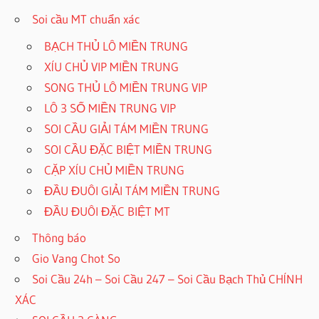
Soi cầu MT chuẩn xác
BẠCH THỦ LÔ MIỀN TRUNG
XÍU CHỦ VIP MIỀN TRUNG
SONG THỦ LÔ MIỀN TRUNG VIP
LÔ 3 SỐ MIỀN TRUNG VIP
SOI CẦU GIẢI TÁM MIỀN TRUNG
SOI CẦU ĐẶC BIỆT MIỀN TRUNG
CẶP XÍU CHỦ MIỀN TRUNG
ĐẦU ĐUÔI GIẢI TÁM MIỀN TRUNG
ĐẦU ĐUÔI ĐẶC BIỆT MT
Thông báo
Gio Vang Chot So
Soi Cầu 24h – Soi Cầu 247 – Soi Cầu Bạch Thủ CHÍNH
XÁC