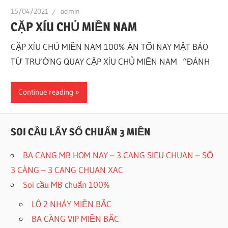
15/04/2021
admin
CẶP XÍU CHỦ MIỀN NAM
CẶP XÍU CHỦ MIỀN NAM 100% ĂN TỐI NAY MẬT BÁO
TỪ TRƯỜNG QUAY CẶP XÍU CHỦ MIỀN NAM “ĐÁNH
Continue reading
SOI CẦU LẤY SỐ CHUẨN 3 MIỀN
BA CANG MB HOM NAY – 3 CANG SIEU CHUAN – SỐ
3 CÀNG – 3 CANG CHUAN XAC
Soi cầu MB chuẩn 100%
LÔ 2 NHÁY MIỀN BẮC
BA CÀNG VIP MIỀN BẮC