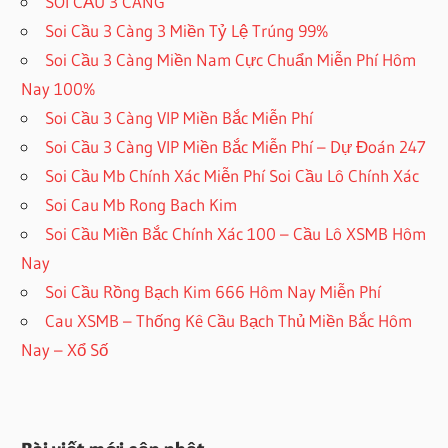
SOI CẦU 3 CÀNG
Soi Cầu 3 Càng 3 Miền Tỷ Lệ Trúng 99%
Soi Cầu 3 Càng Miền Nam Cực Chuẩn Miễn Phí Hôm
Nay 100%
Soi Cầu 3 Càng VIP Miền Bắc Miễn Phí
Soi Cầu 3 Càng VIP Miền Bắc Miễn Phí – Dự Đoán 247
Soi Cầu Mb Chính Xác Miễn Phí Soi Cầu Lô Chính Xác
Soi Cau Mb Rong Bach Kim
Soi Cầu Miền Bắc Chính Xác 100 – Cầu Lô XSMB Hôm
Nay
Soi Cầu Rồng Bạch Kim 666 Hôm Nay Miễn Phí
Cau XSMB – Thống Kê Cầu Bạch Thủ Miền Bắc Hôm
Nay – Xổ Số