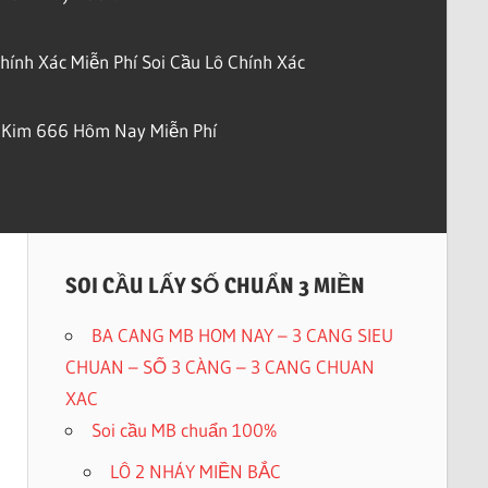
hính Xác Miễn Phí Soi Cầu Lô Chính Xác
 Kim 666 Hôm Nay Miễn Phí
SOI CẦU LẤY SỐ CHUẨN 3 MIỀN
BA CANG MB HOM NAY – 3 CANG SIEU
CHUAN – SỐ 3 CÀNG – 3 CANG CHUAN
XAC
Soi cầu MB chuẩn 100%
LÔ 2 NHÁY MIỀN BẮC