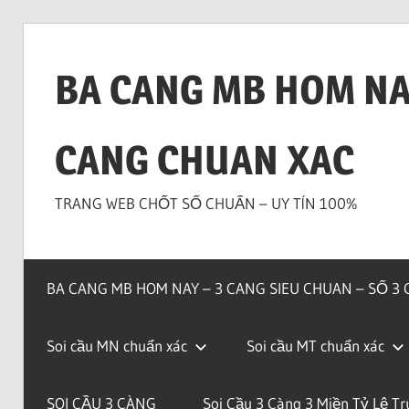
Skip
to
BA CANG MB HOM NAY
content
CANG CHUAN XAC
TRANG WEB CHỐT SỐ CHUẨN – UY TÍN 100%
BA CANG MB HOM NAY – 3 CANG SIEU CHUAN – SỐ 3
Soi cầu MN chuẩn xác
Soi cầu MT chuẩn xác
SOI CẦU 3 CÀNG
Soi Cầu 3 Càng 3 Miền Tỷ Lệ T