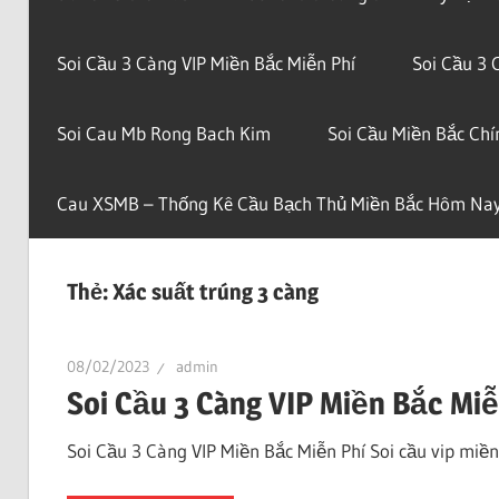
Soi Cầu 3 Càng VIP Miền Bắc Miễn Phí
Soi Cầu 3 
Soi Cau Mb Rong Bach Kim
Soi Cầu Miền Bắc Ch
Cau XSMB – Thống Kê Cầu Bạch Thủ Miền Bắc Hôm Nay
Thẻ:
Xác suất trúng 3 càng
08/02/2023
admin
Soi Cầu 3 Càng VIP Miền Bắc Miễ
Soi Cầu 3 Càng VIP Miền Bắc Miễn Phí Soi cầu vip miền 