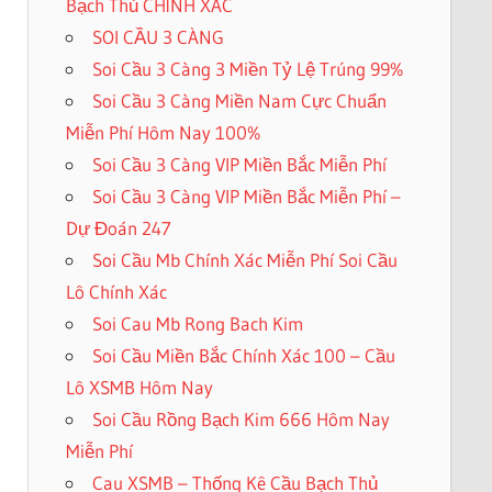
Bạch Thủ CHÍNH XÁC
SOI CẦU 3 CÀNG
Soi Cầu 3 Càng 3 Miền Tỷ Lệ Trúng 99%
Soi Cầu 3 Càng Miền Nam Cực Chuẩn
Miễn Phí Hôm Nay 100%
Soi Cầu 3 Càng VIP Miền Bắc Miễn Phí
Soi Cầu 3 Càng VIP Miền Bắc Miễn Phí –
Dự Đoán 247
Soi Cầu Mb Chính Xác Miễn Phí Soi Cầu
Lô Chính Xác
Soi Cau Mb Rong Bach Kim
Soi Cầu Miền Bắc Chính Xác 100 – Cầu
Lô XSMB Hôm Nay
Soi Cầu Rồng Bạch Kim 666 Hôm Nay
Miễn Phí
Cau XSMB – Thống Kê Cầu Bạch Thủ