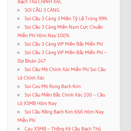
Bạch Thủ CHÍNH XÁC
SOI CẦU 3 CÀNG
Soi Cầu 3 Càng 3 Miền Tỷ Lệ Trúng 99%
Soi Cầu 3 Càng Miền Nam Cực Chuẩn
Miễn Phí Hôm Nay 100%
Soi Cầu 3 Càng VIP Miền Bắc Miễn Phí
Soi Cầu 3 Càng VIP Miền Bắc Miễn Phí –
Dự Đoán 247
Soi Cầu Mb Chính Xác Miễn Phí Soi Cầu
Lô Chính Xác
Soi Cau Mb Rong Bach Kim
Soi Cầu Miền Bắc Chính Xác 100 – Cầu
Lô XSMB Hôm Nay
Soi Cầu Rồng Bạch Kim 666 Hôm Nay
Miễn Phí
Cau XSMB – Thống Kê Cầu Bạch Thủ