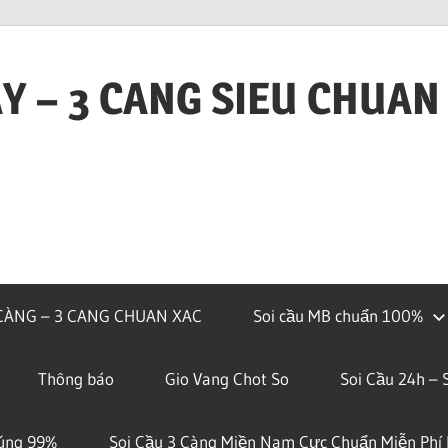
 – 3 CANG SIEU CHUAN 
 CÀNG – 3 CANG CHUAN XAC
Soi cầu MB chuẩn 100%
Thông báo
Gio Vang Chot So
Soi Cầu 24h – 
rúng 99%
Soi Cầu 3 Càng Miền Nam Cực Chuẩn Miễn Ph