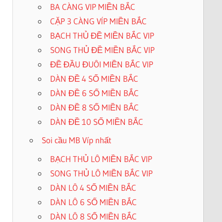
BA CÀNG VIP MIỀN BẮC
CẶP 3 CÀNG VÍP MIỀN BẮC
BẠCH THỦ ĐỀ MIỀN BẮC VIP
SONG THỦ ĐỀ MIỀN BẮC VIP
ĐỀ ĐẦU ĐUÔI MIỀN BẮC VIP
DÀN ĐỀ 4 SỐ MIỀN BẮC
DÀN ĐỀ 6 SỐ MIỀN BẮC
DÀN ĐỀ 8 SỐ MIỀN BẮC
DÀN ĐỀ 10 SỐ MIỀN BẮC
Soi cầu MB Víp nhất
BẠCH THỦ LÔ MIỀN BẮC VIP
SONG THỦ LÔ MIỀN BẮC VIP
DÀN LÔ 4 SỐ MIỀN BẮC
DÀN LÔ 6 SỐ MIỀN BẮC
DÀN LÔ 8 SỐ MIỀN BẮC