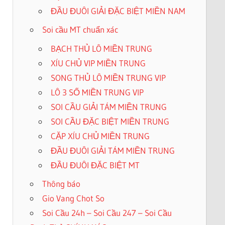
ĐẦU ĐUÔI GIẢI ĐẶC BIỆT MIỀN NAM
Soi cầu MT chuẩn xác
BẠCH THỦ LÔ MIỀN TRUNG
XÍU CHỦ VIP MIỀN TRUNG
SONG THỦ LÔ MIỀN TRUNG VIP
LÔ 3 SỐ MIỀN TRUNG VIP
SOI CẦU GIẢI TÁM MIỀN TRUNG
SOI CẦU ĐẶC BIỆT MIỀN TRUNG
CẶP XÍU CHỦ MIỀN TRUNG
ĐẦU ĐUÔI GIẢI TÁM MIỀN TRUNG
ĐẦU ĐUÔI ĐẶC BIỆT MT
Thông báo
Gio Vang Chot So
Soi Cầu 24h – Soi Cầu 247 – Soi Cầu