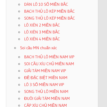
DÀN LÔ 10 SỐ MIỀN BẮC
BẠCH THỦ LÔ KÉP MIỀN BẮC
SONG THỦ LÔ KÉP MIỀN BẮC
LÔ XIÊN 2 MIỀN BẮC
LÔ XIÊN 3 MIỀN BẮC
LÔ XIÊN 4 MIỀN BẮC
Soi cầu MN chuẩn xác
BẠCH THỦ LÔ MIỀN NAM VIP
SOI CẦU XÍU CHỦ MIỀN NAM
GIẢI TÁM MIỀN NAM VIP
ĐỀ ĐẶC BIỆT MIỀN NAM
LÔ 3 SỐ MIỀN NAM VIP
SONG THỦ LÔ MIỀN NAM
ĐUÔI GIẢI TÁM MIỀN NAM
CẶP XÍU CHỦ MIỀN NAM