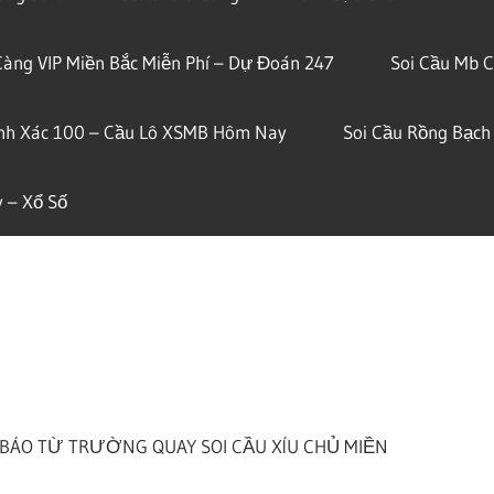
Càng VIP Miền Bắc Miễn Phí – Dự Đoán 247
Soi Cầu Mb C
ính Xác 100 – Cầu Lô XSMB Hôm Nay
Soi Cầu Rồng Bạch
 – Xổ Số
 BÁO TỪ TRƯỜNG QUAY SOI CẦU XÍU CHỦ MIỀN