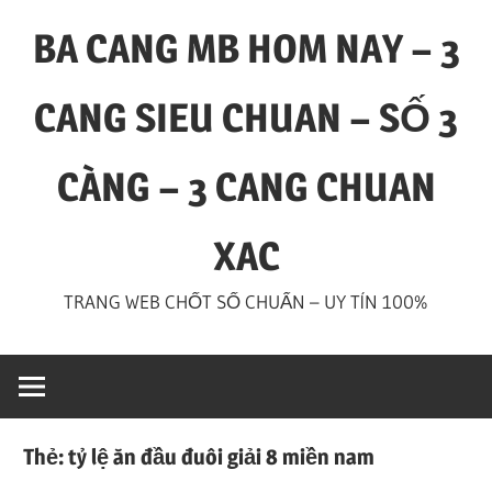
Skip
BA CANG MB HOM NAY – 3
to
content
CANG SIEU CHUAN – SỐ 3
CÀNG – 3 CANG CHUAN
XAC
TRANG WEB CHỐT SỐ CHUẨN – UY TÍN 100%
Thẻ:
tỷ lệ ăn đầu đuôi giải 8 miền nam