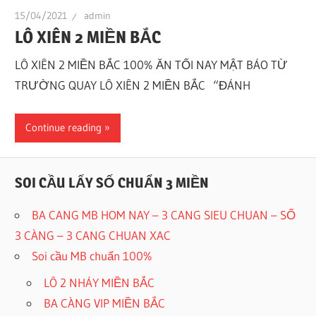
15/04/2021
admin
LÔ XIÊN 2 MIỀN BẮC
LÔ XIÊN 2 MIỀN BẮC 100% ĂN TỐI NAY MẬT BÁO TỪ
TRƯỜNG QUAY LÔ XIÊN 2 MIỀN BẮC “ĐÁNH
Continue reading
SOI CẦU LẤY SỐ CHUẨN 3 MIỀN
BA CANG MB HOM NAY – 3 CANG SIEU CHUAN – SỐ
3 CÀNG – 3 CANG CHUAN XAC
Soi cầu MB chuẩn 100%
LÔ 2 NHÁY MIỀN BẮC
BA CÀNG VIP MIỀN BẮC