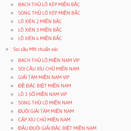
BẠCH THỦ LÔ KÉP MIỀN BẮC
SONG THỦ LÔ KÉP MIỀN BẮC
LÔ XIÊN 2 MIỀN BẮC
LÔ XIÊN 3 MIỀN BẮC
LÔ XIÊN 4 MIỀN BẮC
Soi cầu MN chuẩn xác
BẠCH THỦ LÔ MIỀN NAM VIP
SOI CẦU XÍU CHỦ MIỀN NAM
GIẢI TÁM MIỀN NAM VIP
ĐỀ ĐẶC BIỆT MIỀN NAM
LÔ 3 SỐ MIỀN NAM VIP
SONG THỦ LÔ MIỀN NAM
ĐUÔI GIẢI TÁM MIỀN NAM
CẶP XÍU CHỦ MIỀN NAM
ĐẦU ĐUÔI GIẢI ĐẶC BIỆT MIỀN NAM