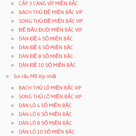
CẶP 3 CÀNG VÍP MIỀN BẮC
BẠCH THỦ ĐỀ MIỀN BẮC VIP
SONG THỦ ĐỀ MIỀN BẮC VIP
ĐỀ ĐẦU ĐUÔI MIỀN BẮC VIP
DÀN ĐỀ 4 SỐ MIỀN BẮC
DÀN ĐỀ 6 SỐ MIỀN BẮC
DÀN ĐỀ 8 SỐ MIỀN BẮC
DÀN ĐỀ 10 SỐ MIỀN BẮC
Soi cầu MB Víp nhất
BẠCH THỦ LÔ MIỀN BẮC VIP
SONG THỦ LÔ MIỀN BẮC VIP
DÀN LÔ 4 SỐ MIỀN BẮC
DÀN LÔ 6 SỐ MIỀN BẮC
DÀN LÔ 8 SỐ MIỀN BẮC
DÀN LÔ 10 SỐ MIỀN BẮC