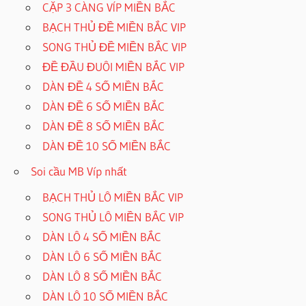
CẶP 3 CÀNG VÍP MIỀN BẮC
BẠCH THỦ ĐỀ MIỀN BẮC VIP
SONG THỦ ĐỀ MIỀN BẮC VIP
ĐỀ ĐẦU ĐUÔI MIỀN BẮC VIP
DÀN ĐỀ 4 SỐ MIỀN BẮC
DÀN ĐỀ 6 SỐ MIỀN BẮC
DÀN ĐỀ 8 SỐ MIỀN BẮC
DÀN ĐỀ 10 SỐ MIỀN BẮC
Soi cầu MB Víp nhất
BẠCH THỦ LÔ MIỀN BẮC VIP
SONG THỦ LÔ MIỀN BẮC VIP
DÀN LÔ 4 SỐ MIỀN BẮC
DÀN LÔ 6 SỐ MIỀN BẮC
DÀN LÔ 8 SỐ MIỀN BẮC
DÀN LÔ 10 SỐ MIỀN BẮC