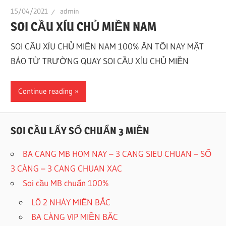
15/04/2021
admin
SOI CẦU XÍU CHỦ MIỀN NAM
SOI CẦU XÍU CHỦ MIỀN NAM 100% ĂN TỐI NAY MẬT
BÁO TỪ TRƯỜNG QUAY SOI CẦU XÍU CHỦ MIỀN
Continue reading
SOI CẦU LẤY SỐ CHUẨN 3 MIỀN
BA CANG MB HOM NAY – 3 CANG SIEU CHUAN – SỐ
3 CÀNG – 3 CANG CHUAN XAC
Soi cầu MB chuẩn 100%
LÔ 2 NHÁY MIỀN BẮC
BA CÀNG VIP MIỀN BẮC