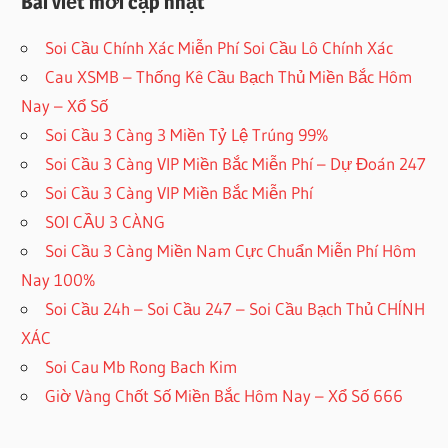
Bài viết mới cập nhật
Soi Cầu Chính Xác Miễn Phí Soi Cầu Lô Chính Xác
Cau XSMB – Thống Kê Cầu Bạch Thủ Miền Bắc Hôm
Nay – Xổ Số
Soi Cầu 3 Càng 3 Miền Tỷ Lệ Trúng 99%
Soi Cầu 3 Càng VIP Miền Bắc Miễn Phí – Dự Đoán 247
Soi Cầu 3 Càng VIP Miền Bắc Miễn Phí
SOI CẦU 3 CÀNG
Soi Cầu 3 Càng Miền Nam Cực Chuẩn Miễn Phí Hôm
Nay 100%
Soi Cầu 24h – Soi Cầu 247 – Soi Cầu Bạch Thủ CHÍNH
XÁC
Soi Cau Mb Rong Bach Kim
Giờ Vàng Chốt Số Miền Bắc Hôm Nay – Xổ Số 666