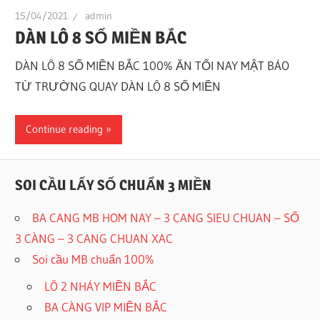
15/04/2021
admin
DÀN LÔ 8 SỐ MIỀN BẮC
DÀN LÔ 8 SỐ MIỀN BẮC 100% ĂN TỐI NAY MẬT BÁO
TỪ TRƯỜNG QUAY DÀN LÔ 8 SỐ MIỀN
Continue reading
SOI CẦU LẤY SỐ CHUẨN 3 MIỀN
BA CANG MB HOM NAY – 3 CANG SIEU CHUAN – SỐ
3 CÀNG – 3 CANG CHUAN XAC
Soi cầu MB chuẩn 100%
LÔ 2 NHÁY MIỀN BẮC
BA CÀNG VIP MIỀN BẮC