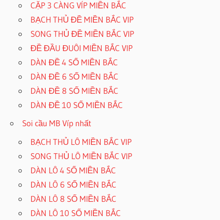
CẶP 3 CÀNG VÍP MIỀN BẮC
BẠCH THỦ ĐỀ MIỀN BẮC VIP
SONG THỦ ĐỀ MIỀN BẮC VIP
ĐỀ ĐẦU ĐUÔI MIỀN BẮC VIP
DÀN ĐỀ 4 SỐ MIỀN BẮC
DÀN ĐỀ 6 SỐ MIỀN BẮC
DÀN ĐỀ 8 SỐ MIỀN BẮC
DÀN ĐỀ 10 SỐ MIỀN BẮC
Soi cầu MB Víp nhất
BẠCH THỦ LÔ MIỀN BẮC VIP
SONG THỦ LÔ MIỀN BẮC VIP
DÀN LÔ 4 SỐ MIỀN BẮC
DÀN LÔ 6 SỐ MIỀN BẮC
DÀN LÔ 8 SỐ MIỀN BẮC
DÀN LÔ 10 SỐ MIỀN BẮC