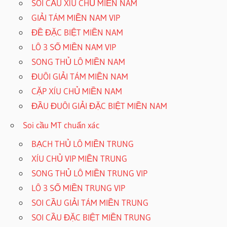
SOI CẦU XÍU CHỦ MIỀN NAM
GIẢI TÁM MIỀN NAM VIP
ĐỀ ĐẶC BIỆT MIỀN NAM
LÔ 3 SỐ MIỀN NAM VIP
SONG THỦ LÔ MIỀN NAM
ĐUÔI GIẢI TÁM MIỀN NAM
CẶP XÍU CHỦ MIỀN NAM
ĐẦU ĐUÔI GIẢI ĐẶC BIỆT MIỀN NAM
Soi cầu MT chuẩn xác
BẠCH THỦ LÔ MIỀN TRUNG
XÍU CHỦ VIP MIỀN TRUNG
SONG THỦ LÔ MIỀN TRUNG VIP
LÔ 3 SỐ MIỀN TRUNG VIP
SOI CẦU GIẢI TÁM MIỀN TRUNG
SOI CẦU ĐẶC BIỆT MIỀN TRUNG