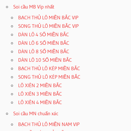
Soi cầu MB Víp nhất
BẠCH THỦ LÔ MIỀN BẮC VIP
SONG THỦ LÔ MIỀN BẮC VIP
DÀN LÔ 4 SỐ MIỀN BẮC
DÀN LÔ 6 SỐ MIỀN BẮC
DÀN LÔ 8 SỐ MIỀN BẮC
DÀN LÔ 10 SỐ MIỀN BẮC
BẠCH THỦ LÔ KÉP MIỀN BẮC
SONG THỦ LÔ KÉP MIỀN BẮC
LÔ XIÊN 2 MIỀN BẮC
LÔ XIÊN 3 MIỀN BẮC
LÔ XIÊN 4 MIỀN BẮC
Soi cầu MN chuẩn xác
BẠCH THỦ LÔ MIỀN NAM VIP