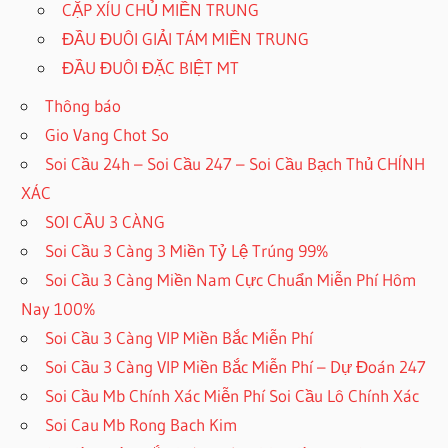
CẶP XÍU CHỦ MIỀN TRUNG
ĐẦU ĐUÔI GIẢI TÁM MIỀN TRUNG
ĐẦU ĐUÔI ĐẶC BIỆT MT
Thông báo
Gio Vang Chot So
Soi Cầu 24h – Soi Cầu 247 – Soi Cầu Bạch Thủ CHÍNH
XÁC
SOI CẦU 3 CÀNG
Soi Cầu 3 Càng 3 Miền Tỷ Lệ Trúng 99%
Soi Cầu 3 Càng Miền Nam Cực Chuẩn Miễn Phí Hôm
Nay 100%
Soi Cầu 3 Càng VIP Miền Bắc Miễn Phí
Soi Cầu 3 Càng VIP Miền Bắc Miễn Phí – Dự Đoán 247
Soi Cầu Mb Chính Xác Miễn Phí Soi Cầu Lô Chính Xác
Soi Cau Mb Rong Bach Kim