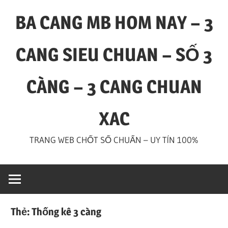
Skip
BA CANG MB HOM NAY – 3
to
content
CANG SIEU CHUAN – SỐ 3
CÀNG – 3 CANG CHUAN
XAC
TRANG WEB CHỐT SỐ CHUẨN – UY TÍN 100%
Thẻ:
Thống kê 3 càng