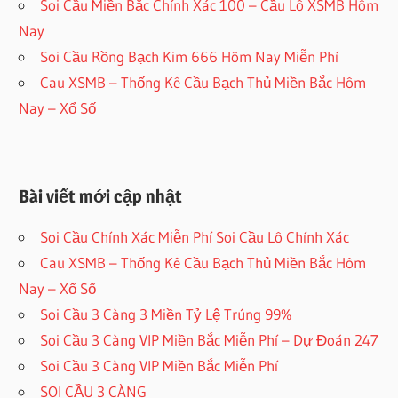
Soi Cầu Miền Bắc Chính Xác 100 – Cầu Lô XSMB Hôm
Nay
Soi Cầu Rồng Bạch Kim 666 Hôm Nay Miễn Phí
Cau XSMB – Thống Kê Cầu Bạch Thủ Miền Bắc Hôm
Nay – Xổ Số
Bài viết mới cập nhật
Soi Cầu Chính Xác Miễn Phí Soi Cầu Lô Chính Xác
Cau XSMB – Thống Kê Cầu Bạch Thủ Miền Bắc Hôm
Nay – Xổ Số
Soi Cầu 3 Càng 3 Miền Tỷ Lệ Trúng 99%
Soi Cầu 3 Càng VIP Miền Bắc Miễn Phí – Dự Đoán 247
Soi Cầu 3 Càng VIP Miền Bắc Miễn Phí
SOI CẦU 3 CÀNG