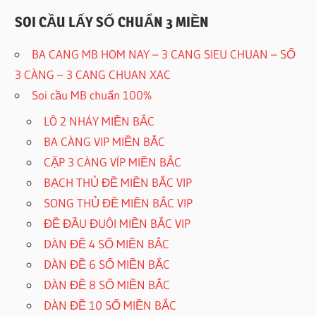
SOI CẦU LẤY SỐ CHUẨN 3 MIỀN
BA CANG MB HOM NAY – 3 CANG SIEU CHUAN – SỐ
3 CÀNG – 3 CANG CHUAN XAC
Soi cầu MB chuẩn 100%
LÔ 2 NHÁY MIỀN BẮC
BA CÀNG VIP MIỀN BẮC
CẶP 3 CÀNG VÍP MIỀN BẮC
BẠCH THỦ ĐỀ MIỀN BẮC VIP
SONG THỦ ĐỀ MIỀN BẮC VIP
ĐỀ ĐẦU ĐUÔI MIỀN BẮC VIP
DÀN ĐỀ 4 SỐ MIỀN BẮC
DÀN ĐỀ 6 SỐ MIỀN BẮC
DÀN ĐỀ 8 SỐ MIỀN BẮC
DÀN ĐỀ 10 SỐ MIỀN BẮC