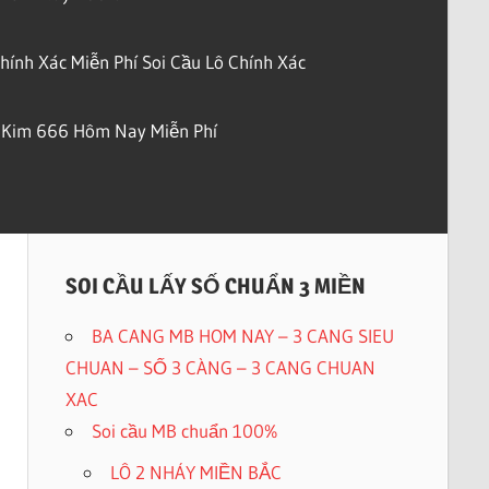
hính Xác Miễn Phí Soi Cầu Lô Chính Xác
 Kim 666 Hôm Nay Miễn Phí
SOI CẦU LẤY SỐ CHUẨN 3 MIỀN
BA CANG MB HOM NAY – 3 CANG SIEU
CHUAN – SỐ 3 CÀNG – 3 CANG CHUAN
XAC
Soi cầu MB chuẩn 100%
LÔ 2 NHÁY MIỀN BẮC