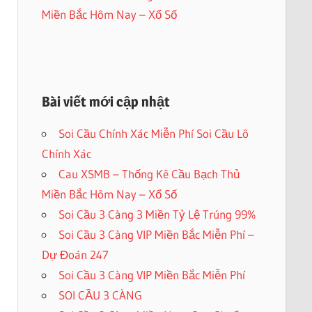
Miền Bắc Hôm Nay – Xổ Số
Bài viết mới cập nhật
Soi Cầu Chính Xác Miễn Phí Soi Cầu Lô
Chính Xác
Cau XSMB – Thống Kê Cầu Bạch Thủ
Miền Bắc Hôm Nay – Xổ Số
Soi Cầu 3 Càng 3 Miền Tỷ Lệ Trúng 99%
Soi Cầu 3 Càng VIP Miền Bắc Miễn Phí –
Dự Đoán 247
Soi Cầu 3 Càng VIP Miền Bắc Miễn Phí
SOI CẦU 3 CÀNG