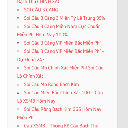
Bạch Thủ CHÍNH XÁC
SOI CẦU 3 CÀNG
Soi Cầu 3 Càng 3 Miền Tỷ Lệ Trúng 99%
Soi Cầu 3 Càng Miền Nam Cực Chuẩn
Miễn Phí Hôm Nay 100%
Soi Cầu 3 Càng VIP Miền Bắc Miễn Phí
Soi Cầu 3 Càng VIP Miền Bắc Miễn Phí –
Dự Đoán 247
Soi Cầu Mb Chính Xác Miễn Phí Soi Cầu
Lô Chính Xác
Soi Cau Mb Rong Bach Kim
Soi Cầu Miền Bắc Chính Xác 100 – Cầu
Lô XSMB Hôm Nay
Soi Cầu Rồng Bạch Kim 666 Hôm Nay
Miễn Phí
Cau XSMB – Thống Kê Cầu Bạch Thủ