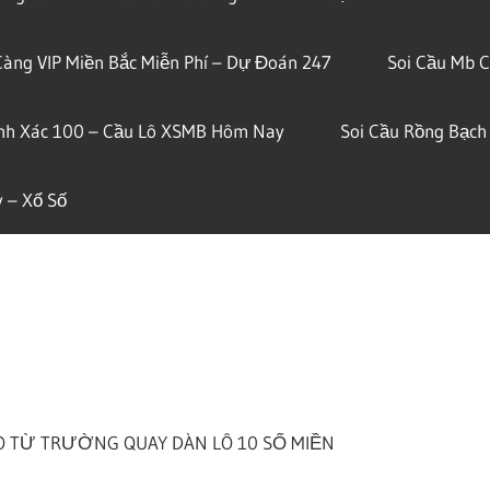
Càng VIP Miền Bắc Miễn Phí – Dự Đoán 247
Soi Cầu Mb C
ính Xác 100 – Cầu Lô XSMB Hôm Nay
Soi Cầu Rồng Bạch
 – Xổ Số
ÁO TỪ TRƯỜNG QUAY DÀN LÔ 10 SỐ MIỀN