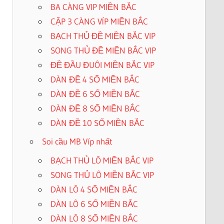
BA CÀNG VIP MIỀN BẮC
CẶP 3 CÀNG VÍP MIỀN BẮC
BẠCH THỦ ĐỀ MIỀN BẮC VIP
SONG THỦ ĐỀ MIỀN BẮC VIP
ĐỀ ĐẦU ĐUÔI MIỀN BẮC VIP
DÀN ĐỀ 4 SỐ MIỀN BẮC
DÀN ĐỀ 6 SỐ MIỀN BẮC
DÀN ĐỀ 8 SỐ MIỀN BẮC
DÀN ĐỀ 10 SỐ MIỀN BẮC
Soi cầu MB Víp nhất
BẠCH THỦ LÔ MIỀN BẮC VIP
SONG THỦ LÔ MIỀN BẮC VIP
DÀN LÔ 4 SỐ MIỀN BẮC
DÀN LÔ 6 SỐ MIỀN BẮC
DÀN LÔ 8 SỐ MIỀN BẮC