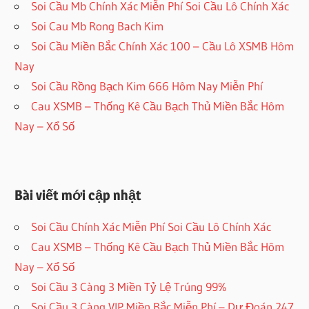
Soi Cầu Mb Chính Xác Miễn Phí Soi Cầu Lô Chính Xác
Soi Cau Mb Rong Bach Kim
Soi Cầu Miền Bắc Chính Xác 100 – Cầu Lô XSMB Hôm
Nay
Soi Cầu Rồng Bạch Kim 666 Hôm Nay Miễn Phí
Cau XSMB – Thống Kê Cầu Bạch Thủ Miền Bắc Hôm
Nay – Xổ Số
Bài viết mới cập nhật
Soi Cầu Chính Xác Miễn Phí Soi Cầu Lô Chính Xác
Cau XSMB – Thống Kê Cầu Bạch Thủ Miền Bắc Hôm
Nay – Xổ Số
Soi Cầu 3 Càng 3 Miền Tỷ Lệ Trúng 99%
Soi Cầu 3 Càng VIP Miền Bắc Miễn Phí – Dự Đoán 247