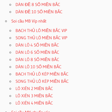
DÀN ĐỀ 8 SỐ MIỀN BẮC
DÀN ĐỀ 10 SỐ MIỀN BẮC
Soi cầu MB Víp nhất
BẠCH THỦ LÔ MIỀN BẮC VIP
SONG THỦ LÔ MIỀN BẮC VIP
DÀN LÔ 4 SỐ MIỀN BẮC
DÀN LÔ 6 SỐ MIỀN BẮC
DÀN LÔ 8 SỐ MIỀN BẮC
DÀN LÔ 10 SỐ MIỀN BẮC
BẠCH THỦ LÔ KÉP MIỀN BẮC
SONG THỦ LÔ KÉP MIỀN BẮC
LÔ XIÊN 2 MIỀN BẮC
LÔ XIÊN 3 MIỀN BẮC
LÔ XIÊN 4 MIỀN BẮC