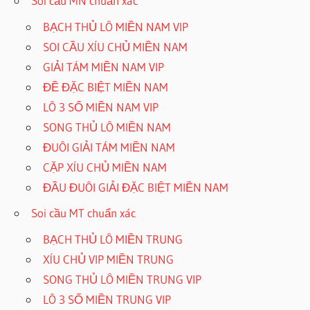
Soi cầu MN chuẩn xác
BẠCH THỦ LÔ MIỀN NAM VIP
SOI CẦU XÍU CHỦ MIỀN NAM
GIẢI TÁM MIỀN NAM VIP
ĐỀ ĐẶC BIỆT MIỀN NAM
LÔ 3 SỐ MIỀN NAM VIP
SONG THỦ LÔ MIỀN NAM
ĐUÔI GIẢI TÁM MIỀN NAM
CẶP XÍU CHỦ MIỀN NAM
ĐẦU ĐUÔI GIẢI ĐẶC BIỆT MIỀN NAM
Soi cầu MT chuẩn xác
BẠCH THỦ LÔ MIỀN TRUNG
XÍU CHỦ VIP MIỀN TRUNG
SONG THỦ LÔ MIỀN TRUNG VIP
LÔ 3 SỐ MIỀN TRUNG VIP