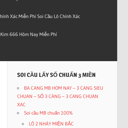
hính Xác Miễn Phí Soi Cầu Lô Chính Xác
 Kim 666 Hôm Nay Miễn Phí
SOI CẦU LẤY SỐ CHUẨN 3 MIỀN
BA CANG MB HOM NAY – 3 CANG SIEU
CHUAN – SỐ 3 CÀNG – 3 CANG CHUAN
XAC
Soi cầu MB chuẩn 100%
LÔ 2 NHÁY MIỀN BẮC