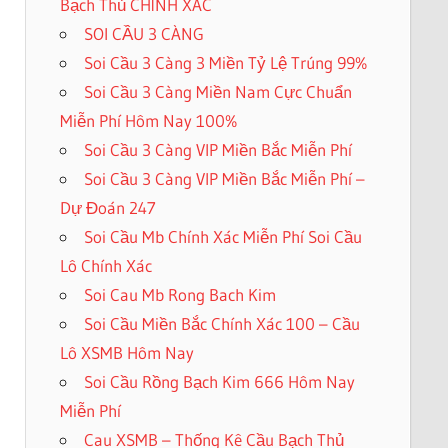
Bạch Thủ CHÍNH XÁC
SOI CẦU 3 CÀNG
Soi Cầu 3 Càng 3 Miền Tỷ Lệ Trúng 99%
Soi Cầu 3 Càng Miền Nam Cực Chuẩn
Miễn Phí Hôm Nay 100%
Soi Cầu 3 Càng VIP Miền Bắc Miễn Phí
Soi Cầu 3 Càng VIP Miền Bắc Miễn Phí –
Dự Đoán 247
Soi Cầu Mb Chính Xác Miễn Phí Soi Cầu
Lô Chính Xác
Soi Cau Mb Rong Bach Kim
Soi Cầu Miền Bắc Chính Xác 100 – Cầu
Lô XSMB Hôm Nay
Soi Cầu Rồng Bạch Kim 666 Hôm Nay
Miễn Phí
Cau XSMB – Thống Kê Cầu Bạch Thủ