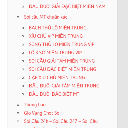
ĐẦU ĐUÔI GIẢI ĐẶC BIỆT MIỀN NAM
Soi cầu MT chuẩn xác
BẠCH THỦ LÔ MIỀN TRUNG
XÍU CHỦ VIP MIỀN TRUNG
SONG THỦ LÔ MIỀN TRUNG VIP
LÔ 3 SỐ MIỀN TRUNG VIP
SOI CẦU GIẢI TÁM MIỀN TRUNG
SOI CẦU ĐẶC BIỆT MIỀN TRUNG
CẶP XÍU CHỦ MIỀN TRUNG
ĐẦU ĐUÔI GIẢI TÁM MIỀN TRUNG
ĐẦU ĐUÔI ĐẶC BIỆT MT
Thông báo
Gio Vang Chot So
Soi Cầu 24h – Soi Cầu 247 – Soi Cầu