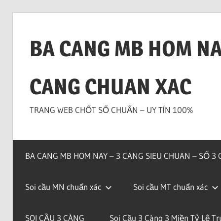
Skip
to
BA CANG MB HOM NAY
content
CANG CHUAN XAC
TRANG WEB CHỐT SỐ CHUẨN – UY TÍN 100%
BA CANG MB HOM NAY – 3 CANG SIEU CHUAN – SỐ 3
Soi cầu MN chuẩn xác
Soi cầu MT chuẩn xác
SOI CẦU 3 CÀNG
Soi Cầu 3 Càng 3 Miền Tỷ Lệ T