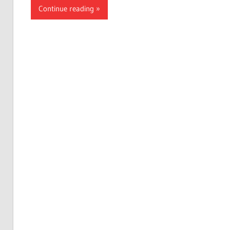
Continue reading