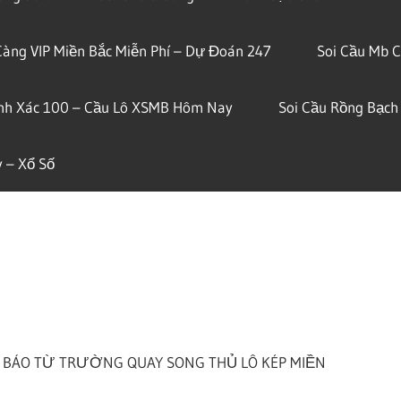
Càng VIP Miền Bắc Miễn Phí – Dự Đoán 247
Soi Cầu Mb C
ính Xác 100 – Cầu Lô XSMB Hôm Nay
Soi Cầu Rồng Bạch
 – Xổ Số
T BÁO TỪ TRƯỜNG QUAY SONG THỦ LÔ KÉP MIỀN