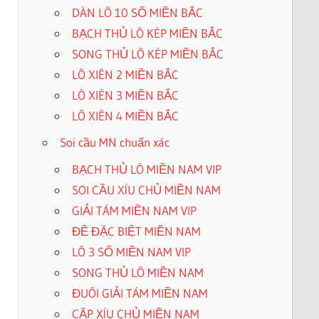
DÀN LÔ 10 SỐ MIỀN BẮC
BẠCH THỦ LÔ KÉP MIỀN BẮC
SONG THỦ LÔ KÉP MIỀN BẮC
LÔ XIÊN 2 MIỀN BẮC
LÔ XIÊN 3 MIỀN BẮC
LÔ XIÊN 4 MIỀN BẮC
Soi cầu MN chuẩn xác
BẠCH THỦ LÔ MIỀN NAM VIP
SOI CẦU XÍU CHỦ MIỀN NAM
GIẢI TÁM MIỀN NAM VIP
ĐỀ ĐẶC BIỆT MIỀN NAM
LÔ 3 SỐ MIỀN NAM VIP
SONG THỦ LÔ MIỀN NAM
ĐUÔI GIẢI TÁM MIỀN NAM
CẶP XÍU CHỦ MIỀN NAM