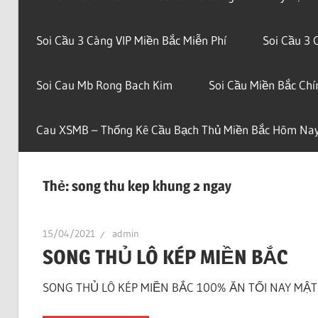
Soi Cầu 3 Càng VIP Miền Bắc Miễn Phí
Soi Cầu 3 
Soi Cau Mb Rong Bach Kim
Soi Cầu Miền Bắc Ch
Cau XSMB – Thống Kê Cầu Bạch Thủ Miền Bắc Hôm Nay
Thẻ:
song thu kep khung 2 ngay
15/04/2021
admin
SONG THỦ LÔ KÉP MIỀN BẮC
SONG THỦ LÔ KÉP MIỀN BẮC 100% ĂN TỐI NAY MẬ