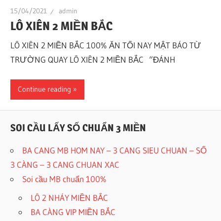
15/04/2021
admin
LÔ XIÊN 2 MIỀN BẮC
LÔ XIÊN 2 MIỀN BẮC 100% ĂN TỐI NAY MẬT BÁO TỪ
TRƯỜNG QUAY LÔ XIÊN 2 MIỀN BẮC “ĐÁNH
Continue reading
SOI CẦU LẤY SỐ CHUẨN 3 MIỀN
BA CANG MB HOM NAY – 3 CANG SIEU CHUAN – SỐ
3 CÀNG – 3 CANG CHUAN XAC
Soi cầu MB chuẩn 100%
LÔ 2 NHÁY MIỀN BẮC
BA CÀNG VIP MIỀN BẮC