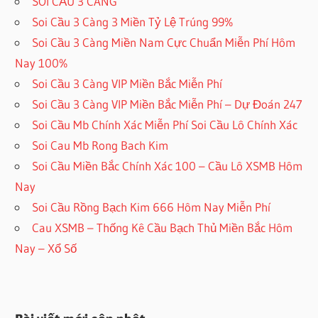
SOI CẦU 3 CÀNG
Soi Cầu 3 Càng 3 Miền Tỷ Lệ Trúng 99%
Soi Cầu 3 Càng Miền Nam Cực Chuẩn Miễn Phí Hôm
Nay 100%
Soi Cầu 3 Càng VIP Miền Bắc Miễn Phí
Soi Cầu 3 Càng VIP Miền Bắc Miễn Phí – Dự Đoán 247
Soi Cầu Mb Chính Xác Miễn Phí Soi Cầu Lô Chính Xác
Soi Cau Mb Rong Bach Kim
Soi Cầu Miền Bắc Chính Xác 100 – Cầu Lô XSMB Hôm
Nay
Soi Cầu Rồng Bạch Kim 666 Hôm Nay Miễn Phí
Cau XSMB – Thống Kê Cầu Bạch Thủ Miền Bắc Hôm
Nay – Xổ Số