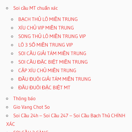
Soi cầu MT chuẩn xác
BẠCH THỦ LÔ MIỀN TRUNG
XÍU CHỦ VIP MIỀN TRUNG
SONG THỦ LÔ MIỀN TRUNG VIP
LÔ 3 SỐ MIỀN TRUNG VIP
SOI CẦU GIẢI TÁM MIỀN TRUNG
SOI CẦU ĐẶC BIỆT MIỀN TRUNG
CẶP XÍU CHỦ MIỀN TRUNG
ĐẦU ĐUÔI GIẢI TÁM MIỀN TRUNG
ĐẦU ĐUÔI ĐẶC BIỆT MT
Thông báo
Gio Vang Chot So
Soi Cầu 24h – Soi Cầu 247 – Soi Cầu Bạch Thủ CHÍNH
XÁC