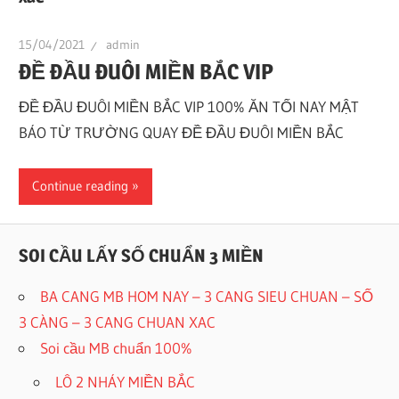
15/04/2021
admin
ĐỀ ĐẦU ĐUÔI MIỀN BẮC VIP
ĐỀ ĐẦU ĐUÔI MIỀN BẮC VIP 100% ĂN TỐI NAY MẬT
BÁO TỪ TRƯỜNG QUAY ĐỀ ĐẦU ĐUÔI MIỀN BẮC
Continue reading
SOI CẦU LẤY SỐ CHUẨN 3 MIỀN
BA CANG MB HOM NAY – 3 CANG SIEU CHUAN – SỐ
3 CÀNG – 3 CANG CHUAN XAC
Soi cầu MB chuẩn 100%
LÔ 2 NHÁY MIỀN BẮC