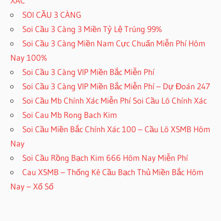
XÁC
SOI CẦU 3 CÀNG
Soi Cầu 3 Càng 3 Miền Tỷ Lệ Trúng 99%
Soi Cầu 3 Càng Miền Nam Cực Chuẩn Miễn Phí Hôm
Nay 100%
Soi Cầu 3 Càng VIP Miền Bắc Miễn Phí
Soi Cầu 3 Càng VIP Miền Bắc Miễn Phí – Dự Đoán 247
Soi Cầu Mb Chính Xác Miễn Phí Soi Cầu Lô Chính Xác
Soi Cau Mb Rong Bach Kim
Soi Cầu Miền Bắc Chính Xác 100 – Cầu Lô XSMB Hôm
Nay
Soi Cầu Rồng Bạch Kim 666 Hôm Nay Miễn Phí
Cau XSMB – Thống Kê Cầu Bạch Thủ Miền Bắc Hôm
Nay – Xổ Số