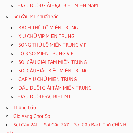
ĐẦU ĐUÔI GIẢI ĐẶC BIỆT MIỀN NAM
Soi cầu MT chuẩn xác
BẠCH THỦ LÔ MIỀN TRUNG
XÍU CHỦ VIP MIỀN TRUNG
SONG THỦ LÔ MIỀN TRUNG VIP
LÔ 3 SỐ MIỀN TRUNG VIP
SOI CẦU GIẢI TÁM MIỀN TRUNG
SOI CẦU ĐẶC BIỆT MIỀN TRUNG
CẶP XÍU CHỦ MIỀN TRUNG
ĐẦU ĐUÔI GIẢI TÁM MIỀN TRUNG
ĐẦU ĐUÔI ĐẶC BIỆT MT
Thông báo
Gio Vang Chot So
Soi Cầu 24h – Soi Cầu 247 – Soi Cầu Bạch Thủ CHÍNH