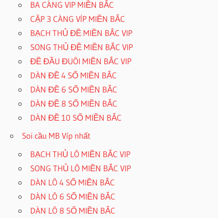
BA CÀNG VIP MIỀN BẮC
CẶP 3 CÀNG VÍP MIỀN BẮC
BẠCH THỦ ĐỀ MIỀN BẮC VIP
SONG THỦ ĐỀ MIỀN BẮC VIP
ĐỀ ĐẦU ĐUÔI MIỀN BẮC VIP
DÀN ĐỀ 4 SỐ MIỀN BẮC
DÀN ĐỀ 6 SỐ MIỀN BẮC
DÀN ĐỀ 8 SỐ MIỀN BẮC
DÀN ĐỀ 10 SỐ MIỀN BẮC
Soi cầu MB Víp nhất
BẠCH THỦ LÔ MIỀN BẮC VIP
SONG THỦ LÔ MIỀN BẮC VIP
DÀN LÔ 4 SỐ MIỀN BẮC
DÀN LÔ 6 SỐ MIỀN BẮC
DÀN LÔ 8 SỐ MIỀN BẮC