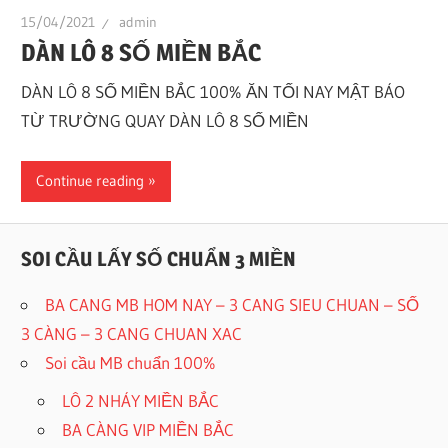
15/04/2021
admin
DÀN LÔ 8 SỐ MIỀN BẮC
DÀN LÔ 8 SỐ MIỀN BẮC 100% ĂN TỐI NAY MẬT BÁO
TỪ TRƯỜNG QUAY DÀN LÔ 8 SỐ MIỀN
Continue reading
SOI CẦU LẤY SỐ CHUẨN 3 MIỀN
BA CANG MB HOM NAY – 3 CANG SIEU CHUAN – SỐ
3 CÀNG – 3 CANG CHUAN XAC
Soi cầu MB chuẩn 100%
LÔ 2 NHÁY MIỀN BẮC
BA CÀNG VIP MIỀN BẮC