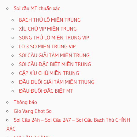
Soi cầu MT chuẩn xác
BẠCH THỦ LÔ MIỀN TRUNG
XÍU CHỦ VIP MIỀN TRUNG
SONG THỦ LÔ MIỀN TRUNG VIP
LÔ 3 SỐ MIỀN TRUNG VIP
SOI CẦU GIẢI TÁM MIỀN TRUNG
SOI CẦU ĐẶC BIỆT MIỀN TRUNG
CẶP XÍU CHỦ MIỀN TRUNG
ĐẦU ĐUÔI GIẢI TÁM MIỀN TRUNG
ĐẦU ĐUÔI ĐẶC BIỆT MT
Thông báo
Gio Vang Chot So
Soi Cầu 24h – Soi Cầu 247 – Soi Cầu Bạch Thủ CHÍNH
XÁC