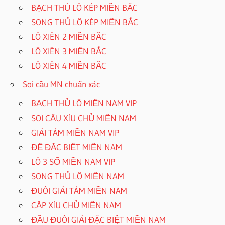
BẠCH THỦ LÔ KÉP MIỀN BẮC
SONG THỦ LÔ KÉP MIỀN BẮC
LÔ XIÊN 2 MIỀN BẮC
LÔ XIÊN 3 MIỀN BẮC
LÔ XIÊN 4 MIỀN BẮC
Soi cầu MN chuẩn xác
BẠCH THỦ LÔ MIỀN NAM VIP
SOI CẦU XÍU CHỦ MIỀN NAM
GIẢI TÁM MIỀN NAM VIP
ĐỀ ĐẶC BIỆT MIỀN NAM
LÔ 3 SỐ MIỀN NAM VIP
SONG THỦ LÔ MIỀN NAM
ĐUÔI GIẢI TÁM MIỀN NAM
CẶP XÍU CHỦ MIỀN NAM
ĐẦU ĐUÔI GIẢI ĐẶC BIỆT MIỀN NAM