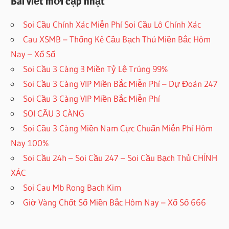
Bài viết mới cập nhật
Soi Cầu Chính Xác Miễn Phí Soi Cầu Lô Chính Xác
Cau XSMB – Thống Kê Cầu Bạch Thủ Miền Bắc Hôm
Nay – Xổ Số
Soi Cầu 3 Càng 3 Miền Tỷ Lệ Trúng 99%
Soi Cầu 3 Càng VIP Miền Bắc Miễn Phí – Dự Đoán 247
Soi Cầu 3 Càng VIP Miền Bắc Miễn Phí
SOI CẦU 3 CÀNG
Soi Cầu 3 Càng Miền Nam Cực Chuẩn Miễn Phí Hôm
Nay 100%
Soi Cầu 24h – Soi Cầu 247 – Soi Cầu Bạch Thủ CHÍNH
XÁC
Soi Cau Mb Rong Bach Kim
Giờ Vàng Chốt Số Miền Bắc Hôm Nay – Xổ Số 666