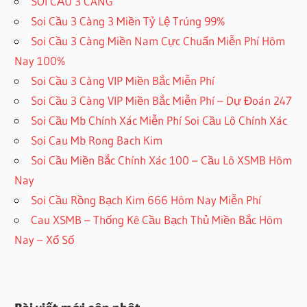
SOI CẦU 3 CÀNG
Soi Cầu 3 Càng 3 Miền Tỷ Lệ Trúng 99%
Soi Cầu 3 Càng Miền Nam Cực Chuẩn Miễn Phí Hôm
Nay 100%
Soi Cầu 3 Càng VIP Miền Bắc Miễn Phí
Soi Cầu 3 Càng VIP Miền Bắc Miễn Phí – Dự Đoán 247
Soi Cầu Mb Chính Xác Miễn Phí Soi Cầu Lô Chính Xác
Soi Cau Mb Rong Bach Kim
Soi Cầu Miền Bắc Chính Xác 100 – Cầu Lô XSMB Hôm
Nay
Soi Cầu Rồng Bạch Kim 666 Hôm Nay Miễn Phí
Cau XSMB – Thống Kê Cầu Bạch Thủ Miền Bắc Hôm
Nay – Xổ Số