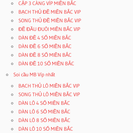
CẶP 3 CÀNG VÍP MIỀN BẮC
BẠCH THỦ ĐỀ MIỀN BẮC VIP
SONG THỦ ĐỀ MIỀN BẮC VIP
ĐỀ ĐẦU ĐUÔI MIỀN BẮC VIP
DÀN ĐỀ 4 SỐ MIỀN BẮC
DÀN ĐỀ 6 SỐ MIỀN BẮC
DÀN ĐỀ 8 SỐ MIỀN BẮC
DÀN ĐỀ 10 SỐ MIỀN BẮC
Soi cầu MB Víp nhất
BẠCH THỦ LÔ MIỀN BẮC VIP
SONG THỦ LÔ MIỀN BẮC VIP
DÀN LÔ 4 SỐ MIỀN BẮC
DÀN LÔ 6 SỐ MIỀN BẮC
DÀN LÔ 8 SỐ MIỀN BẮC
DÀN LÔ 10 SỐ MIỀN BẮC