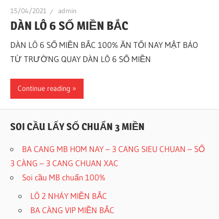
15/04/2021
admin
DÀN LÔ 6 SỐ MIỀN BẮC
DÀN LÔ 6 SỐ MIỀN BẮC 100% ĂN TỐI NAY MẬT BÁO
TỪ TRƯỜNG QUAY DÀN LÔ 6 SỐ MIỀN
Continue reading
SOI CẦU LẤY SỐ CHUẨN 3 MIỀN
BA CANG MB HOM NAY – 3 CANG SIEU CHUAN – SỐ
3 CÀNG – 3 CANG CHUAN XAC
Soi cầu MB chuẩn 100%
LÔ 2 NHÁY MIỀN BẮC
BA CÀNG VIP MIỀN BẮC