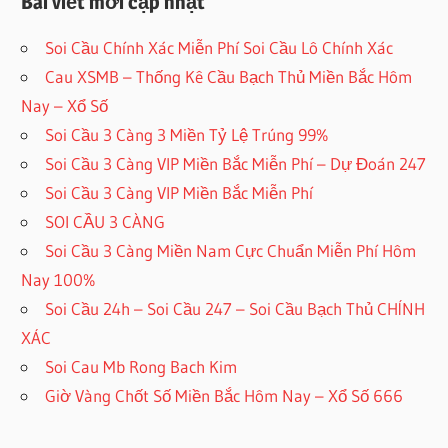
Bài viết mới cập nhật
Soi Cầu Chính Xác Miễn Phí Soi Cầu Lô Chính Xác
Cau XSMB – Thống Kê Cầu Bạch Thủ Miền Bắc Hôm
Nay – Xổ Số
Soi Cầu 3 Càng 3 Miền Tỷ Lệ Trúng 99%
Soi Cầu 3 Càng VIP Miền Bắc Miễn Phí – Dự Đoán 247
Soi Cầu 3 Càng VIP Miền Bắc Miễn Phí
SOI CẦU 3 CÀNG
Soi Cầu 3 Càng Miền Nam Cực Chuẩn Miễn Phí Hôm
Nay 100%
Soi Cầu 24h – Soi Cầu 247 – Soi Cầu Bạch Thủ CHÍNH
XÁC
Soi Cau Mb Rong Bach Kim
Giờ Vàng Chốt Số Miền Bắc Hôm Nay – Xổ Số 666