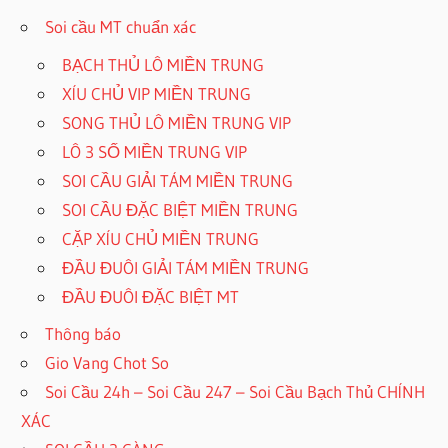
Soi cầu MT chuẩn xác
BẠCH THỦ LÔ MIỀN TRUNG
XÍU CHỦ VIP MIỀN TRUNG
SONG THỦ LÔ MIỀN TRUNG VIP
LÔ 3 SỐ MIỀN TRUNG VIP
SOI CẦU GIẢI TÁM MIỀN TRUNG
SOI CẦU ĐẶC BIỆT MIỀN TRUNG
CẶP XÍU CHỦ MIỀN TRUNG
ĐẦU ĐUÔI GIẢI TÁM MIỀN TRUNG
ĐẦU ĐUÔI ĐẶC BIỆT MT
Thông báo
Gio Vang Chot So
Soi Cầu 24h – Soi Cầu 247 – Soi Cầu Bạch Thủ CHÍNH
XÁC