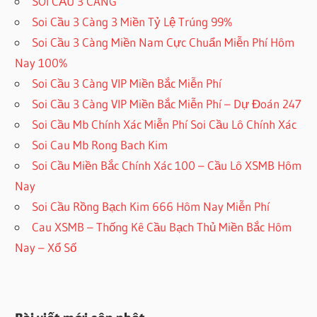
SOI CẦU 3 CÀNG
Soi Cầu 3 Càng 3 Miền Tỷ Lệ Trúng 99%
Soi Cầu 3 Càng Miền Nam Cực Chuẩn Miễn Phí Hôm
Nay 100%
Soi Cầu 3 Càng VIP Miền Bắc Miễn Phí
Soi Cầu 3 Càng VIP Miền Bắc Miễn Phí – Dự Đoán 247
Soi Cầu Mb Chính Xác Miễn Phí Soi Cầu Lô Chính Xác
Soi Cau Mb Rong Bach Kim
Soi Cầu Miền Bắc Chính Xác 100 – Cầu Lô XSMB Hôm
Nay
Soi Cầu Rồng Bạch Kim 666 Hôm Nay Miễn Phí
Cau XSMB – Thống Kê Cầu Bạch Thủ Miền Bắc Hôm
Nay – Xổ Số