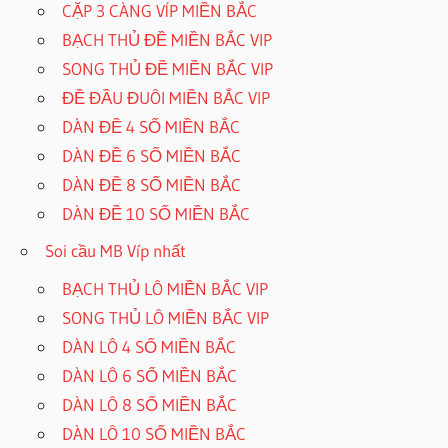
CẶP 3 CÀNG VÍP MIỀN BẮC
BẠCH THỦ ĐỀ MIỀN BẮC VIP
SONG THỦ ĐỀ MIỀN BẮC VIP
ĐỀ ĐẦU ĐUÔI MIỀN BẮC VIP
DÀN ĐỀ 4 SỐ MIỀN BẮC
DÀN ĐỀ 6 SỐ MIỀN BẮC
DÀN ĐỀ 8 SỐ MIỀN BẮC
DÀN ĐỀ 10 SỐ MIỀN BẮC
Soi cầu MB Víp nhất
BẠCH THỦ LÔ MIỀN BẮC VIP
SONG THỦ LÔ MIỀN BẮC VIP
DÀN LÔ 4 SỐ MIỀN BẮC
DÀN LÔ 6 SỐ MIỀN BẮC
DÀN LÔ 8 SỐ MIỀN BẮC
DÀN LÔ 10 SỐ MIỀN BẮC