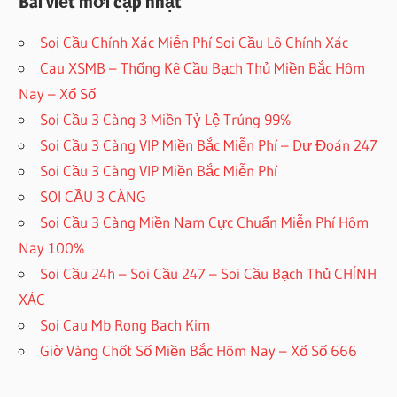
Bài viết mới cập nhật
Soi Cầu Chính Xác Miễn Phí Soi Cầu Lô Chính Xác
Cau XSMB – Thống Kê Cầu Bạch Thủ Miền Bắc Hôm
Nay – Xổ Số
Soi Cầu 3 Càng 3 Miền Tỷ Lệ Trúng 99%
Soi Cầu 3 Càng VIP Miền Bắc Miễn Phí – Dự Đoán 247
Soi Cầu 3 Càng VIP Miền Bắc Miễn Phí
SOI CẦU 3 CÀNG
Soi Cầu 3 Càng Miền Nam Cực Chuẩn Miễn Phí Hôm
Nay 100%
Soi Cầu 24h – Soi Cầu 247 – Soi Cầu Bạch Thủ CHÍNH
XÁC
Soi Cau Mb Rong Bach Kim
Giờ Vàng Chốt Số Miền Bắc Hôm Nay – Xổ Số 666