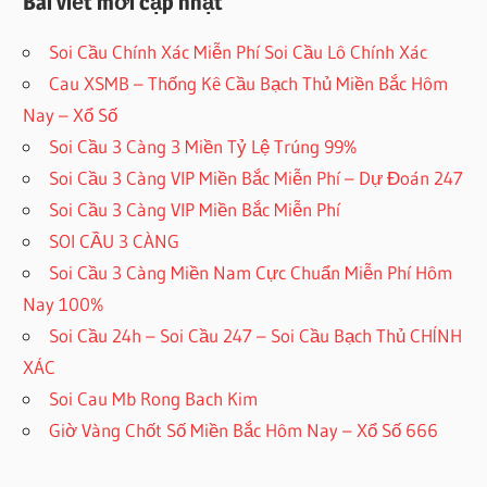
Bài viết mới cập nhật
Soi Cầu Chính Xác Miễn Phí Soi Cầu Lô Chính Xác
Cau XSMB – Thống Kê Cầu Bạch Thủ Miền Bắc Hôm
Nay – Xổ Số
Soi Cầu 3 Càng 3 Miền Tỷ Lệ Trúng 99%
Soi Cầu 3 Càng VIP Miền Bắc Miễn Phí – Dự Đoán 247
Soi Cầu 3 Càng VIP Miền Bắc Miễn Phí
SOI CẦU 3 CÀNG
Soi Cầu 3 Càng Miền Nam Cực Chuẩn Miễn Phí Hôm
Nay 100%
Soi Cầu 24h – Soi Cầu 247 – Soi Cầu Bạch Thủ CHÍNH
XÁC
Soi Cau Mb Rong Bach Kim
Giờ Vàng Chốt Số Miền Bắc Hôm Nay – Xổ Số 666