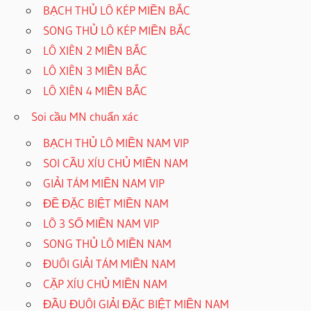
BẠCH THỦ LÔ KÉP MIỀN BẮC
SONG THỦ LÔ KÉP MIỀN BẮC
LÔ XIÊN 2 MIỀN BẮC
LÔ XIÊN 3 MIỀN BẮC
LÔ XIÊN 4 MIỀN BẮC
Soi cầu MN chuẩn xác
BẠCH THỦ LÔ MIỀN NAM VIP
SOI CẦU XÍU CHỦ MIỀN NAM
GIẢI TÁM MIỀN NAM VIP
ĐỀ ĐẶC BIỆT MIỀN NAM
LÔ 3 SỐ MIỀN NAM VIP
SONG THỦ LÔ MIỀN NAM
ĐUÔI GIẢI TÁM MIỀN NAM
CẶP XÍU CHỦ MIỀN NAM
ĐẦU ĐUÔI GIẢI ĐẶC BIỆT MIỀN NAM