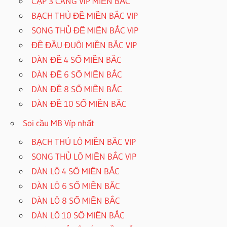
CẶP 3 CÀNG VÍP MIỀN BẮC
BẠCH THỦ ĐỀ MIỀN BẮC VIP
SONG THỦ ĐỀ MIỀN BẮC VIP
ĐỀ ĐẦU ĐUÔI MIỀN BẮC VIP
DÀN ĐỀ 4 SỐ MIỀN BẮC
DÀN ĐỀ 6 SỐ MIỀN BẮC
DÀN ĐỀ 8 SỐ MIỀN BẮC
DÀN ĐỀ 10 SỐ MIỀN BẮC
Soi cầu MB Víp nhất
BẠCH THỦ LÔ MIỀN BẮC VIP
SONG THỦ LÔ MIỀN BẮC VIP
DÀN LÔ 4 SỐ MIỀN BẮC
DÀN LÔ 6 SỐ MIỀN BẮC
DÀN LÔ 8 SỐ MIỀN BẮC
DÀN LÔ 10 SỐ MIỀN BẮC