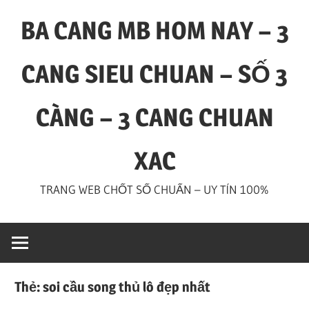
Skip
BA CANG MB HOM NAY – 3
to
content
CANG SIEU CHUAN – SỐ 3
CÀNG – 3 CANG CHUAN
XAC
TRANG WEB CHỐT SỐ CHUẨN – UY TÍN 100%
Thẻ:
soi cầu song thủ lô đẹp nhất