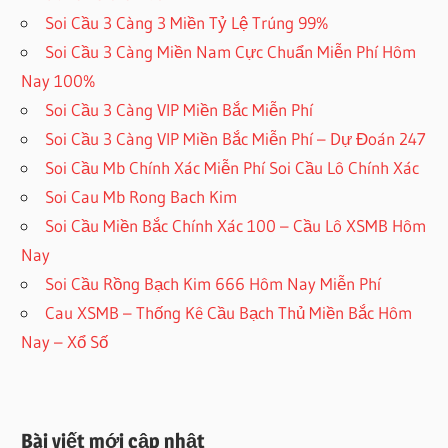
Soi Cầu 3 Càng 3 Miền Tỷ Lệ Trúng 99%
Soi Cầu 3 Càng Miền Nam Cực Chuẩn Miễn Phí Hôm
Nay 100%
Soi Cầu 3 Càng VIP Miền Bắc Miễn Phí
Soi Cầu 3 Càng VIP Miền Bắc Miễn Phí – Dự Đoán 247
Soi Cầu Mb Chính Xác Miễn Phí Soi Cầu Lô Chính Xác
Soi Cau Mb Rong Bach Kim
Soi Cầu Miền Bắc Chính Xác 100 – Cầu Lô XSMB Hôm
Nay
Soi Cầu Rồng Bạch Kim 666 Hôm Nay Miễn Phí
Cau XSMB – Thống Kê Cầu Bạch Thủ Miền Bắc Hôm
Nay – Xổ Số
Bài viết mới cập nhật