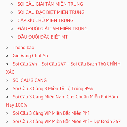
SOI CẦU GIẢI TÁM MIỀN TRUNG
SOI CẦU ĐẶC BIỆT MIỀN TRUNG
CẶP XÍU CHỦ MIỀN TRUNG
ĐẦU ĐUÔI GIẢI TÁM MIỀN TRUNG
ĐẦU ĐUÔI ĐẶC BIỆT MT
Thông báo
Gio Vang Chot So
Soi Cầu 24h – Soi Cầu 247 – Soi Cầu Bạch Thủ CHÍNH
XÁC
SOI CẦU 3 CÀNG
Soi Cầu 3 Càng 3 Miền Tỷ Lệ Trúng 99%
Soi Cầu 3 Càng Miền Nam Cực Chuẩn Miễn Phí Hôm
Nay 100%
Soi Cầu 3 Càng VIP Miền Bắc Miễn Phí
Soi Cầu 3 Càng VIP Miền Bắc Miễn Phí – Dự Đoán 247