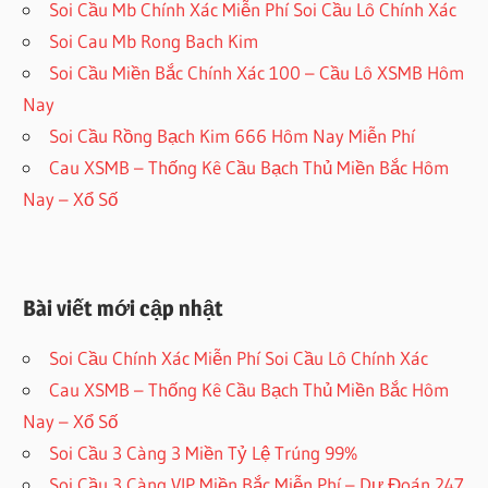
Soi Cầu Mb Chính Xác Miễn Phí Soi Cầu Lô Chính Xác
Soi Cau Mb Rong Bach Kim
Soi Cầu Miền Bắc Chính Xác 100 – Cầu Lô XSMB Hôm
Nay
Soi Cầu Rồng Bạch Kim 666 Hôm Nay Miễn Phí
Cau XSMB – Thống Kê Cầu Bạch Thủ Miền Bắc Hôm
Nay – Xổ Số
Bài viết mới cập nhật
Soi Cầu Chính Xác Miễn Phí Soi Cầu Lô Chính Xác
Cau XSMB – Thống Kê Cầu Bạch Thủ Miền Bắc Hôm
Nay – Xổ Số
Soi Cầu 3 Càng 3 Miền Tỷ Lệ Trúng 99%
Soi Cầu 3 Càng VIP Miền Bắc Miễn Phí – Dự Đoán 247