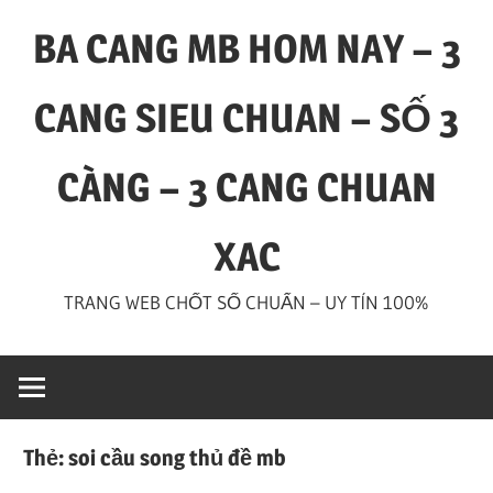
Skip
BA CANG MB HOM NAY – 3
to
content
CANG SIEU CHUAN – SỐ 3
CÀNG – 3 CANG CHUAN
XAC
TRANG WEB CHỐT SỐ CHUẨN – UY TÍN 100%
Thẻ:
soi cầu song thủ đề mb