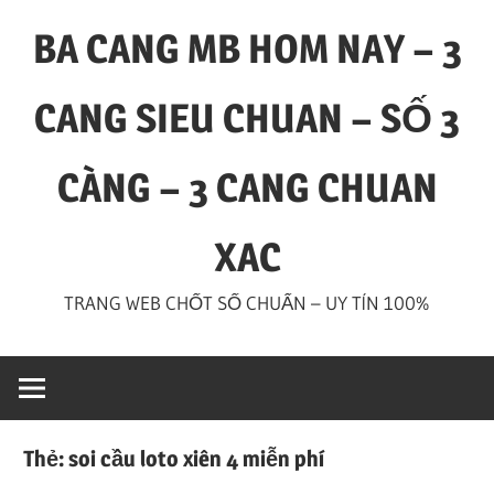
Skip
BA CANG MB HOM NAY – 3
to
content
CANG SIEU CHUAN – SỐ 3
CÀNG – 3 CANG CHUAN
XAC
TRANG WEB CHỐT SỐ CHUẨN – UY TÍN 100%
Thẻ:
soi cầu loto xiên 4 miễn phí