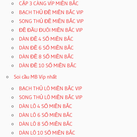
CẶP 3 CÀNG VÍP MIỀN BẮC
BẠCH THỦ ĐỀ MIỀN BẮC VIP
SONG THỦ ĐỀ MIỀN BẮC VIP
ĐỀ ĐẦU ĐUÔI MIỀN BẮC VIP
DÀN ĐỀ 4 SỐ MIỀN BẮC
DÀN ĐỀ 6 SỐ MIỀN BẮC
DÀN ĐỀ 8 SỐ MIỀN BẮC
DÀN ĐỀ 10 SỐ MIỀN BẮC
Soi cầu MB Víp nhất
BẠCH THỦ LÔ MIỀN BẮC VIP
SONG THỦ LÔ MIỀN BẮC VIP
DÀN LÔ 4 SỐ MIỀN BẮC
DÀN LÔ 6 SỐ MIỀN BẮC
DÀN LÔ 8 SỐ MIỀN BẮC
DÀN LÔ 10 SỐ MIỀN BẮC