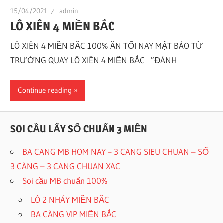
15/04/2021
admin
LÔ XIÊN 4 MIỀN BẮC
LÔ XIÊN 4 MIỀN BẮC 100% ĂN TỐI NAY MẬT BÁO TỪ
TRƯỜNG QUAY LÔ XIÊN 4 MIỀN BẮC “ĐÁNH
Continue reading
SOI CẦU LẤY SỐ CHUẨN 3 MIỀN
BA CANG MB HOM NAY – 3 CANG SIEU CHUAN – SỐ
3 CÀNG – 3 CANG CHUAN XAC
Soi cầu MB chuẩn 100%
LÔ 2 NHÁY MIỀN BẮC
BA CÀNG VIP MIỀN BẮC