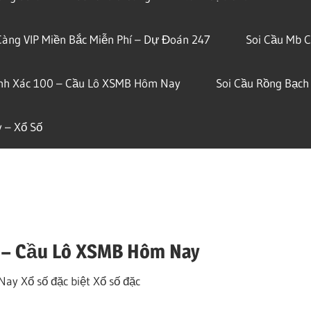
Càng VIP Miền Bắc Miễn Phí – Dự Đoán 247
Soi Cầu Mb C
ính Xác 100 – Cầu Lô XSMB Hôm Nay
Soi Cầu Rồng Bạch
 – Xổ Số
0 – Cầu Lô XSMB Hôm Nay
ay Xổ số đặc biệt Xổ số đặc