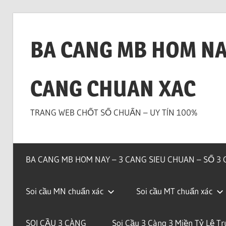
Skip
to
BA CANG MB HOM NAY
content
CANG CHUAN XAC
TRANG WEB CHỐT SỐ CHUẨN – UY TÍN 100%
BA CANG MB HOM NAY – 3 CANG SIEU CHUAN – SỐ 3
Soi cầu MN chuẩn xác
Soi cầu MT chuẩn xác
SOI CẦU 3 CÀNG
Soi Cầu 3 Càng 3 Miền Tỷ Lệ T