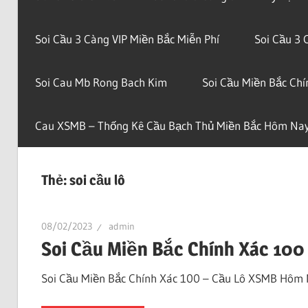
Soi Cầu 3 Càng VIP Miền Bắc Miễn Phí
Soi Cầu 3 
Soi Cau Mb Rong Bach Kim
Soi Cầu Miền Bắc Ch
Cau XSMB – Thống Kê Cầu Bạch Thủ Miền Bắc Hôm Nay
Thẻ:
soi cầu lô
08/02/2023
admin
Soi Cầu Miền Bắc Chính Xác 10
Soi Cầu Miền Bắc Chính Xác 100 – Cầu Lô XSMB Hôm N