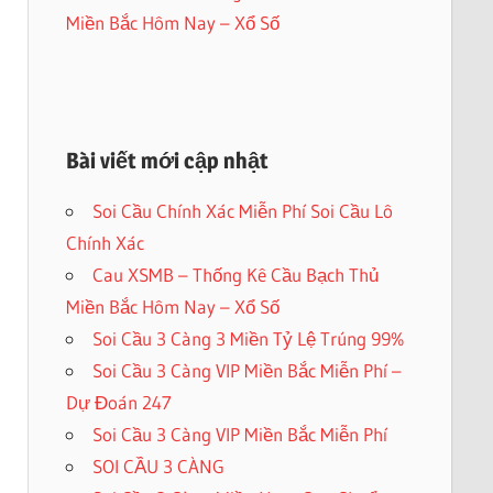
Miền Bắc Hôm Nay – Xổ Số
Bài viết mới cập nhật
Soi Cầu Chính Xác Miễn Phí Soi Cầu Lô
Chính Xác
Cau XSMB – Thống Kê Cầu Bạch Thủ
Miền Bắc Hôm Nay – Xổ Số
Soi Cầu 3 Càng 3 Miền Tỷ Lệ Trúng 99%
Soi Cầu 3 Càng VIP Miền Bắc Miễn Phí –
Dự Đoán 247
Soi Cầu 3 Càng VIP Miền Bắc Miễn Phí
SOI CẦU 3 CÀNG