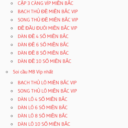
CẶP 3 CÀNG VÍP MIỀN BẮC
BẠCH THỦ ĐỀ MIỀN BẮC VIP
SONG THỦ ĐỀ MIỀN BẮC VIP
ĐỀ ĐẦU ĐUÔI MIỀN BẮC VIP
DÀN ĐỀ 4 SỐ MIỀN BẮC
DÀN ĐỀ 6 SỐ MIỀN BẮC
DÀN ĐỀ 8 SỐ MIỀN BẮC
DÀN ĐỀ 10 SỐ MIỀN BẮC
Soi cầu MB Víp nhất
BẠCH THỦ LÔ MIỀN BẮC VIP
SONG THỦ LÔ MIỀN BẮC VIP
DÀN LÔ 4 SỐ MIỀN BẮC
DÀN LÔ 6 SỐ MIỀN BẮC
DÀN LÔ 8 SỐ MIỀN BẮC
DÀN LÔ 10 SỐ MIỀN BẮC