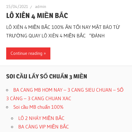
15/04/2021
admin
LÔ XIÊN 4 MIỀN BẮC
LÔ XIÊN 4 MIỀN BẮC 100% ĂN TỐI NAY MẬT BÁO TỪ
TRƯỜNG QUAY LÔ XIÊN 4 MIỀN BẮC “ĐÁNH
Continue reading
SOI CẦU LẤY SỐ CHUẨN 3 MIỀN
BA CANG MB HOM NAY – 3 CANG SIEU CHUAN – SỐ
3 CÀNG – 3 CANG CHUAN XAC
Soi cầu MB chuẩn 100%
LÔ 2 NHÁY MIỀN BẮC
BA CÀNG VIP MIỀN BẮC