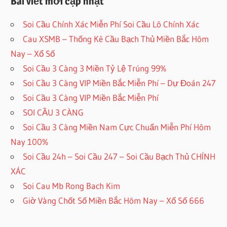
Bài viết mới cập nhật
Soi Cầu Chính Xác Miễn Phí Soi Cầu Lô Chính Xác
Cau XSMB – Thống Kê Cầu Bạch Thủ Miền Bắc Hôm
Nay – Xổ Số
Soi Cầu 3 Càng 3 Miền Tỷ Lệ Trúng 99%
Soi Cầu 3 Càng VIP Miền Bắc Miễn Phí – Dự Đoán 247
Soi Cầu 3 Càng VIP Miền Bắc Miễn Phí
SOI CẦU 3 CÀNG
Soi Cầu 3 Càng Miền Nam Cực Chuẩn Miễn Phí Hôm
Nay 100%
Soi Cầu 24h – Soi Cầu 247 – Soi Cầu Bạch Thủ CHÍNH
XÁC
Soi Cau Mb Rong Bach Kim
Giờ Vàng Chốt Số Miền Bắc Hôm Nay – Xổ Số 666