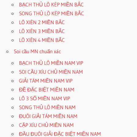
BẠCH THỦ LÔ KÉP MIỀN BẮC
SONG THỦ LÔ KÉP MIỀN BẮC
LÔ XIÊN 2 MIỀN BẮC
LÔ XIÊN 3 MIỀN BẮC
LÔ XIÊN 4 MIỀN BẮC
Soi cầu MN chuẩn xác
BẠCH THỦ LÔ MIỀN NAM VIP
SOI CẦU XÍU CHỦ MIỀN NAM
GIẢI TÁM MIỀN NAM VIP
ĐỀ ĐẶC BIỆT MIỀN NAM
LÔ 3 SỐ MIỀN NAM VIP
SONG THỦ LÔ MIỀN NAM
ĐUÔI GIẢI TÁM MIỀN NAM
CẶP XÍU CHỦ MIỀN NAM
ĐẦU ĐUÔI GIẢI ĐẶC BIỆT MIỀN NAM