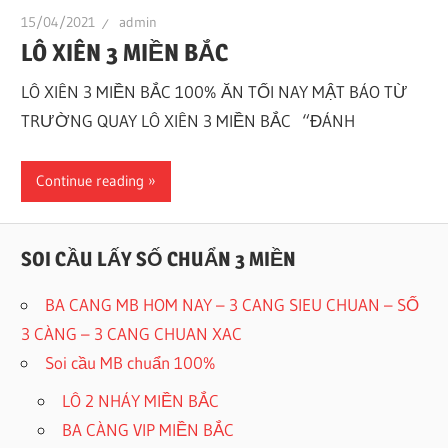
15/04/2021
admin
LÔ XIÊN 3 MIỀN BẮC
LÔ XIÊN 3 MIỀN BẮC 100% ĂN TỐI NAY MẬT BÁO TỪ
TRƯỜNG QUAY LÔ XIÊN 3 MIỀN BẮC “ĐÁNH
Continue reading
SOI CẦU LẤY SỐ CHUẨN 3 MIỀN
BA CANG MB HOM NAY – 3 CANG SIEU CHUAN – SỐ
3 CÀNG – 3 CANG CHUAN XAC
Soi cầu MB chuẩn 100%
LÔ 2 NHÁY MIỀN BẮC
BA CÀNG VIP MIỀN BẮC