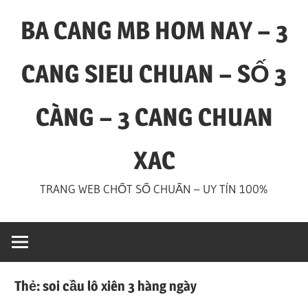
Skip
BA CANG MB HOM NAY – 3
to
content
CANG SIEU CHUAN – SỐ 3
CÀNG – 3 CANG CHUAN
XAC
TRANG WEB CHỐT SỐ CHUẨN – UY TÍN 100%
Thẻ:
soi cầu lô xiên 3 hàng ngày