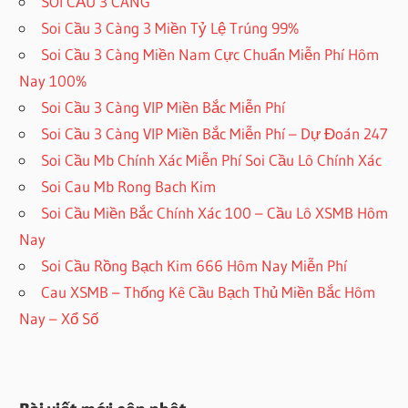
SOI CẦU 3 CÀNG
Soi Cầu 3 Càng 3 Miền Tỷ Lệ Trúng 99%
Soi Cầu 3 Càng Miền Nam Cực Chuẩn Miễn Phí Hôm
Nay 100%
Soi Cầu 3 Càng VIP Miền Bắc Miễn Phí
Soi Cầu 3 Càng VIP Miền Bắc Miễn Phí – Dự Đoán 247
Soi Cầu Mb Chính Xác Miễn Phí Soi Cầu Lô Chính Xác
Soi Cau Mb Rong Bach Kim
Soi Cầu Miền Bắc Chính Xác 100 – Cầu Lô XSMB Hôm
Nay
Soi Cầu Rồng Bạch Kim 666 Hôm Nay Miễn Phí
Cau XSMB – Thống Kê Cầu Bạch Thủ Miền Bắc Hôm
Nay – Xổ Số