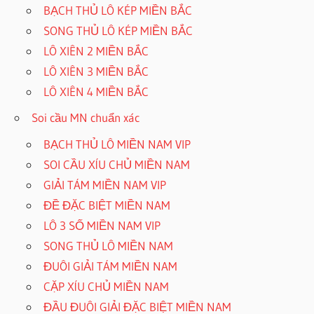
BẠCH THỦ LÔ KÉP MIỀN BẮC
SONG THỦ LÔ KÉP MIỀN BẮC
LÔ XIÊN 2 MIỀN BẮC
LÔ XIÊN 3 MIỀN BẮC
LÔ XIÊN 4 MIỀN BẮC
Soi cầu MN chuẩn xác
BẠCH THỦ LÔ MIỀN NAM VIP
SOI CẦU XÍU CHỦ MIỀN NAM
GIẢI TÁM MIỀN NAM VIP
ĐỀ ĐẶC BIỆT MIỀN NAM
LÔ 3 SỐ MIỀN NAM VIP
SONG THỦ LÔ MIỀN NAM
ĐUÔI GIẢI TÁM MIỀN NAM
CẶP XÍU CHỦ MIỀN NAM
ĐẦU ĐUÔI GIẢI ĐẶC BIỆT MIỀN NAM