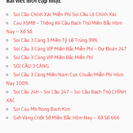
Bài viết mới cập nhật
Soi Cầu Chính Xác Miễn Phí Soi Cầu Lô Chính Xác
Cau XSMB – Thống Kê Cầu Bạch Thủ Miền Bắc Hôm
Nay – Xổ Số
Soi Cầu 3 Càng 3 Miền Tỷ Lệ Trúng 99%
Soi Cầu 3 Càng VIP Miền Bắc Miễn Phí – Dự Đoán 247
Soi Cầu 3 Càng VIP Miền Bắc Miễn Phí
SOI CẦU 3 CÀNG
Soi Cầu 3 Càng Miền Nam Cực Chuẩn Miễn Phí Hôm
Nay 100%
Soi Cầu 24h – Soi Cầu 247 – Soi Cầu Bạch Thủ CHÍNH
XÁC
Soi Cau Mb Rong Bach Kim
Giờ Vàng Chốt Số Miền Bắc Hôm Nay – Xổ Số 666