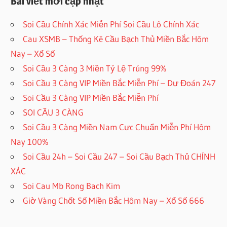
Bài viết mới cập nhật
Soi Cầu Chính Xác Miễn Phí Soi Cầu Lô Chính Xác
Cau XSMB – Thống Kê Cầu Bạch Thủ Miền Bắc Hôm
Nay – Xổ Số
Soi Cầu 3 Càng 3 Miền Tỷ Lệ Trúng 99%
Soi Cầu 3 Càng VIP Miền Bắc Miễn Phí – Dự Đoán 247
Soi Cầu 3 Càng VIP Miền Bắc Miễn Phí
SOI CẦU 3 CÀNG
Soi Cầu 3 Càng Miền Nam Cực Chuẩn Miễn Phí Hôm
Nay 100%
Soi Cầu 24h – Soi Cầu 247 – Soi Cầu Bạch Thủ CHÍNH
XÁC
Soi Cau Mb Rong Bach Kim
Giờ Vàng Chốt Số Miền Bắc Hôm Nay – Xổ Số 666