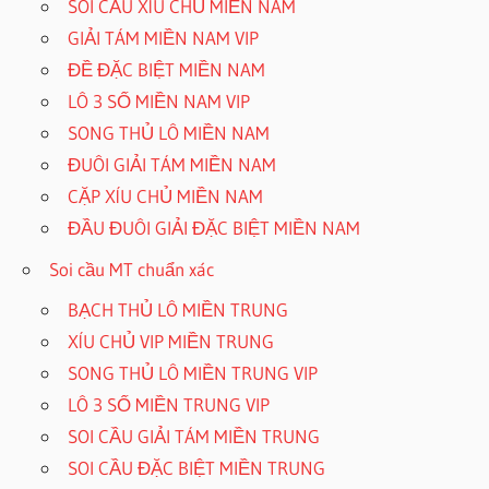
SOI CẦU XÍU CHỦ MIỀN NAM
GIẢI TÁM MIỀN NAM VIP
ĐỀ ĐẶC BIỆT MIỀN NAM
LÔ 3 SỐ MIỀN NAM VIP
SONG THỦ LÔ MIỀN NAM
ĐUÔI GIẢI TÁM MIỀN NAM
CẶP XÍU CHỦ MIỀN NAM
ĐẦU ĐUÔI GIẢI ĐẶC BIỆT MIỀN NAM
Soi cầu MT chuẩn xác
BẠCH THỦ LÔ MIỀN TRUNG
XÍU CHỦ VIP MIỀN TRUNG
SONG THỦ LÔ MIỀN TRUNG VIP
LÔ 3 SỐ MIỀN TRUNG VIP
SOI CẦU GIẢI TÁM MIỀN TRUNG
SOI CẦU ĐẶC BIỆT MIỀN TRUNG