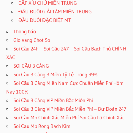
CẶP XÍU CHỦ MIỀN TRUNG
ĐẦU ĐUÔI GIẢI TÁM MIỀN TRUNG
ĐẦU ĐUÔI ĐẶC BIỆT MT
Thông báo
Gio Vang Chot So
Soi Cầu 24h – Soi Cầu 247 – Soi Cầu Bạch Thủ CHÍNH
XÁC
SOI CẦU 3 CÀNG
Soi Cầu 3 Càng 3 Miền Tỷ Lệ Trúng 99%
Soi Cầu 3 Càng Miền Nam Cực Chuẩn Miễn Phí Hôm
Nay 100%
Soi Cầu 3 Càng VIP Miền Bắc Miễn Phí
Soi Cầu 3 Càng VIP Miền Bắc Miễn Phí – Dự Đoán 247
Soi Cầu Mb Chính Xác Miễn Phí Soi Cầu Lô Chính Xác
Soi Cau Mb Rong Bach Kim