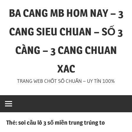
Skip
BA CANG MB HOM NAY – 3
to
content
CANG SIEU CHUAN – SỐ 3
CÀNG – 3 CANG CHUAN
XAC
TRANG WEB CHỐT SỐ CHUẨN – UY TÍN 100%
Thẻ:
soi cầu lô 3 số miền trung trúng to