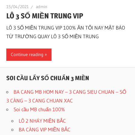
15/04/2021
admin
LÔ 3 SỐ MIỀN TRUNG VIP
LÔ 3 SỐ MIỀN TRUNG VIP 100% ĂN TỐI NAY MẬT BÁO
TỪ TRƯỜNG QUAY LÔ 3 SỐ MIỀN TRUNG
Continue reading
SOI CẦU LẤY SỐ CHUẨN 3 MIỀN
BA CANG MB HOM NAY – 3 CANG SIEU CHUAN – SỐ
3 CÀNG – 3 CANG CHUAN XAC
Soi cầu MB chuẩn 100%
LÔ 2 NHÁY MIỀN BẮC
BA CÀNG VIP MIỀN BẮC