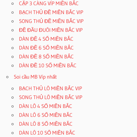
CẶP 3 CÀNG VÍP MIỀN BẮC
BẠCH THỦ ĐỀ MIỀN BẮC VIP
SONG THỦ ĐỀ MIỀN BẮC VIP
ĐỀ ĐẦU ĐUÔI MIỀN BẮC VIP
DÀN ĐỀ 4 SỐ MIỀN BẮC
DÀN ĐỀ 6 SỐ MIỀN BẮC
DÀN ĐỀ 8 SỐ MIỀN BẮC
DÀN ĐỀ 10 SỐ MIỀN BẮC
Soi cầu MB Víp nhất
BẠCH THỦ LÔ MIỀN BẮC VIP
SONG THỦ LÔ MIỀN BẮC VIP
DÀN LÔ 4 SỐ MIỀN BẮC
DÀN LÔ 6 SỐ MIỀN BẮC
DÀN LÔ 8 SỐ MIỀN BẮC
DÀN LÔ 10 SỐ MIỀN BẮC