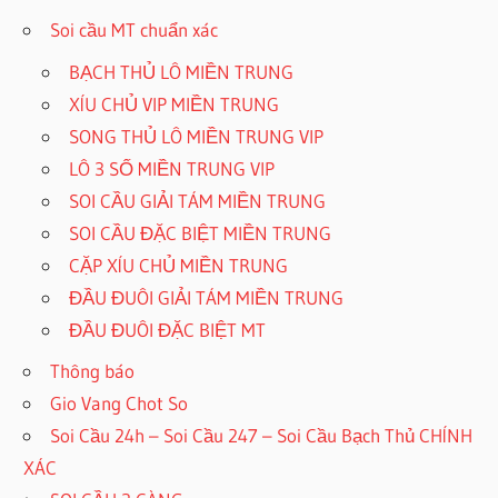
Soi cầu MT chuẩn xác
BẠCH THỦ LÔ MIỀN TRUNG
XÍU CHỦ VIP MIỀN TRUNG
SONG THỦ LÔ MIỀN TRUNG VIP
LÔ 3 SỐ MIỀN TRUNG VIP
SOI CẦU GIẢI TÁM MIỀN TRUNG
SOI CẦU ĐẶC BIỆT MIỀN TRUNG
CẶP XÍU CHỦ MIỀN TRUNG
ĐẦU ĐUÔI GIẢI TÁM MIỀN TRUNG
ĐẦU ĐUÔI ĐẶC BIỆT MT
Thông báo
Gio Vang Chot So
Soi Cầu 24h – Soi Cầu 247 – Soi Cầu Bạch Thủ CHÍNH
XÁC