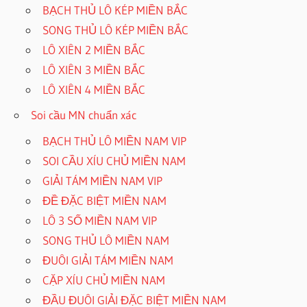
BẠCH THỦ LÔ KÉP MIỀN BẮC
SONG THỦ LÔ KÉP MIỀN BẮC
LÔ XIÊN 2 MIỀN BẮC
LÔ XIÊN 3 MIỀN BẮC
LÔ XIÊN 4 MIỀN BẮC
Soi cầu MN chuẩn xác
BẠCH THỦ LÔ MIỀN NAM VIP
SOI CẦU XÍU CHỦ MIỀN NAM
GIẢI TÁM MIỀN NAM VIP
ĐỀ ĐẶC BIỆT MIỀN NAM
LÔ 3 SỐ MIỀN NAM VIP
SONG THỦ LÔ MIỀN NAM
ĐUÔI GIẢI TÁM MIỀN NAM
CẶP XÍU CHỦ MIỀN NAM
ĐẦU ĐUÔI GIẢI ĐẶC BIỆT MIỀN NAM