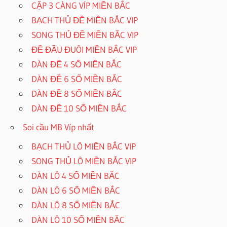
CẶP 3 CÀNG VÍP MIỀN BẮC
BẠCH THỦ ĐỀ MIỀN BẮC VIP
SONG THỦ ĐỀ MIỀN BẮC VIP
ĐỀ ĐẦU ĐUÔI MIỀN BẮC VIP
DÀN ĐỀ 4 SỐ MIỀN BẮC
DÀN ĐỀ 6 SỐ MIỀN BẮC
DÀN ĐỀ 8 SỐ MIỀN BẮC
DÀN ĐỀ 10 SỐ MIỀN BẮC
Soi cầu MB Víp nhất
BẠCH THỦ LÔ MIỀN BẮC VIP
SONG THỦ LÔ MIỀN BẮC VIP
DÀN LÔ 4 SỐ MIỀN BẮC
DÀN LÔ 6 SỐ MIỀN BẮC
DÀN LÔ 8 SỐ MIỀN BẮC
DÀN LÔ 10 SỐ MIỀN BẮC