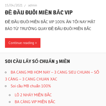
15/04/2021
admin
ĐỀ ĐẦU ĐUÔI MIỀN BẮC VIP
ĐỀ ĐẦU ĐUÔI MIỀN BẮC VIP 100% ĂN TỐI NAY MẬT
BÁO TỪ TRƯỜNG QUAY ĐỀ ĐẦU ĐUÔI MIỀN BẮC
Continue reading
SOI CẦU LẤY SỐ CHUẨN 3 MIỀN
BA CANG MB HOM NAY – 3 CANG SIEU CHUAN – SỐ
3 CÀNG – 3 CANG CHUAN XAC
Soi cầu MB chuẩn 100%
LÔ 2 NHÁY MIỀN BẮC
BA CÀNG VIP MIỀN BẮC