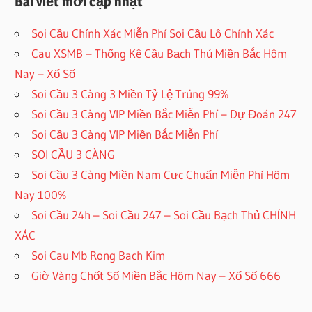
Bài viết mới cập nhật
Soi Cầu Chính Xác Miễn Phí Soi Cầu Lô Chính Xác
Cau XSMB – Thống Kê Cầu Bạch Thủ Miền Bắc Hôm
Nay – Xổ Số
Soi Cầu 3 Càng 3 Miền Tỷ Lệ Trúng 99%
Soi Cầu 3 Càng VIP Miền Bắc Miễn Phí – Dự Đoán 247
Soi Cầu 3 Càng VIP Miền Bắc Miễn Phí
SOI CẦU 3 CÀNG
Soi Cầu 3 Càng Miền Nam Cực Chuẩn Miễn Phí Hôm
Nay 100%
Soi Cầu 24h – Soi Cầu 247 – Soi Cầu Bạch Thủ CHÍNH
XÁC
Soi Cau Mb Rong Bach Kim
Giờ Vàng Chốt Số Miền Bắc Hôm Nay – Xổ Số 666