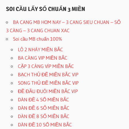
SOI CẦU LẤY SỐ CHUẨN 3 MIỀN
BA CANG MB HOM NAY – 3 CANG SIEU CHUAN – SỐ
3 CÀNG – 3 CANG CHUAN XAC
Soi cầu MB chuẩn 100%
LÔ 2 NHÁY MIỀN BẮC
BA CÀNG VIP MIỀN BẮC
CẶP 3 CÀNG VÍP MIỀN BẮC
BẠCH THỦ ĐỀ MIỀN BẮC VIP
SONG THỦ ĐỀ MIỀN BẮC VIP
ĐỀ ĐẦU ĐUÔI MIỀN BẮC VIP
DÀN ĐỀ 4 SỐ MIỀN BẮC
DÀN ĐỀ 6 SỐ MIỀN BẮC
DÀN ĐỀ 8 SỐ MIỀN BẮC
DÀN ĐỀ 10 SỐ MIỀN BẮC