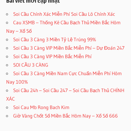
Bài viết mới cập nhật
Soi Cầu Chính Xác Miễn Phí Soi Cầu Lô Chính Xác
Cau XSMB – Thống Kê Cầu Bạch Thủ Miền Bắc Hôm
Nay – Xổ Số
Soi Cầu 3 Càng 3 Miền Tỷ Lệ Trúng 99%
Soi Cầu 3 Càng VIP Miền Bắc Miễn Phí – Dự Đoán 247
Soi Cầu 3 Càng VIP Miền Bắc Miễn Phí
SOI CẦU 3 CÀNG
Soi Cầu 3 Càng Miền Nam Cực Chuẩn Miễn Phí Hôm
Nay 100%
Soi Cầu 24h – Soi Cầu 247 – Soi Cầu Bạch Thủ CHÍNH
XÁC
Soi Cau Mb Rong Bach Kim
Giờ Vàng Chốt Số Miền Bắc Hôm Nay – Xổ Số 666