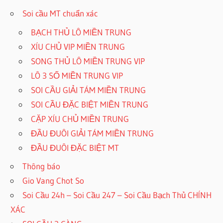
Soi cầu MT chuẩn xác
BẠCH THỦ LÔ MIỀN TRUNG
XÍU CHỦ VIP MIỀN TRUNG
SONG THỦ LÔ MIỀN TRUNG VIP
LÔ 3 SỐ MIỀN TRUNG VIP
SOI CẦU GIẢI TÁM MIỀN TRUNG
SOI CẦU ĐẶC BIỆT MIỀN TRUNG
CẶP XÍU CHỦ MIỀN TRUNG
ĐẦU ĐUÔI GIẢI TÁM MIỀN TRUNG
ĐẦU ĐUÔI ĐẶC BIỆT MT
Thông báo
Gio Vang Chot So
Soi Cầu 24h – Soi Cầu 247 – Soi Cầu Bạch Thủ CHÍNH
XÁC