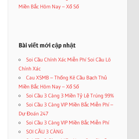
Miền Bắc Hôm Nay – Xổ Số
Bài viết mới cập nhật
Soi Cầu Chính Xác Miễn Phí Soi Cầu Lô
Chính Xác
Cau XSMB – Thống Kê Cầu Bạch Thủ
Miền Bắc Hôm Nay – Xổ Số
Soi Cầu 3 Càng 3 Miền Tỷ Lệ Trúng 99%
Soi Cầu 3 Càng VIP Miền Bắc Miễn Phí –
Dự Đoán 247
Soi Cầu 3 Càng VIP Miền Bắc Miễn Phí
SOI CẦU 3 CÀNG