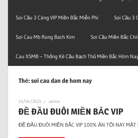
Soi Cầu 3 Càng VIP Miền Bắc Miễn Phí
Soi Cầu 3 
Soi Cau Mb Rong Bach Kim
Soi Cầu Miền Bắc Ch
Cau XSMB – Thống Kê Cầu Bạch Thủ Miền Bắc Hôm Nay
Thẻ:
soi cau dan de hom nay
15/04/2021
admin
ĐỀ ĐẦU ĐUÔI MIỀN BẮC VIP
ĐỀ ĐẦU ĐUÔI MIỀN BẮC VIP 100% ĂN TỐI NAY MẬ