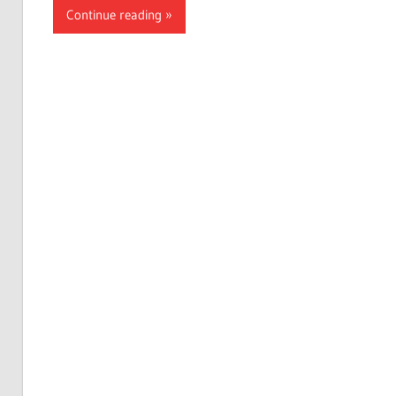
Continue reading