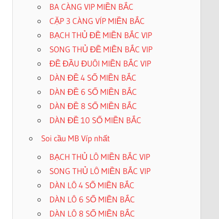
BA CÀNG VIP MIỀN BẮC
CẶP 3 CÀNG VÍP MIỀN BẮC
BẠCH THỦ ĐỀ MIỀN BẮC VIP
SONG THỦ ĐỀ MIỀN BẮC VIP
ĐỀ ĐẦU ĐUÔI MIỀN BẮC VIP
DÀN ĐỀ 4 SỐ MIỀN BẮC
DÀN ĐỀ 6 SỐ MIỀN BẮC
DÀN ĐỀ 8 SỐ MIỀN BẮC
DÀN ĐỀ 10 SỐ MIỀN BẮC
Soi cầu MB Víp nhất
BẠCH THỦ LÔ MIỀN BẮC VIP
SONG THỦ LÔ MIỀN BẮC VIP
DÀN LÔ 4 SỐ MIỀN BẮC
DÀN LÔ 6 SỐ MIỀN BẮC
DÀN LÔ 8 SỐ MIỀN BẮC