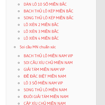
DÀN LÔ 10 SỐ MIỀN BẮC
BẠCH THỦ LÔ KÉP MIỀN BẮC
SONG THỦ LÔ KÉP MIỀN BẮC
LÔ XIÊN 2 MIỀN BẮC
LÔ XIÊN 3 MIỀN BẮC
LÔ XIÊN 4 MIỀN BẮC
Soi cầu MN chuẩn xác
BẠCH THỦ LÔ MIỀN NAM VIP
SOI CẦU XÍU CHỦ MIỀN NAM
GIẢI TÁM MIỀN NAM VIP
ĐỀ ĐẶC BIỆT MIỀN NAM
LÔ 3 SỐ MIỀN NAM VIP
SONG THỦ LÔ MIỀN NAM
ĐUÔI GIẢI TÁM MIỀN NAM
CẶP XÍU CHỦ MIỀN NAM